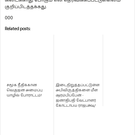
கிடைக்காது போகும் என தெரிவிக்கப்பட்டுள்ளமை
குறிப்பிடத்தக்கது.
000
Related posts:
சமூக நீதிக்கான
இடைநிறுத்தப்பட்டுள்ள
வெகுஜன அமைப்பு
அபிவிருத்திகளை மீள
யாழில் போராட்டம்!
ஆரம்பிப்பேன் -
ஜனாதிபதி வேட்பாளர்
கோட்டாபய ராஜபக்ஷ!