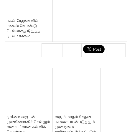
பகல் நேரங்களில்
மணல் கொண்டு
செல்வதை நிறுத்த
நடவடிக்கை!
நவீன உலகுடன்
வரும் மாதம் சேதன
முன்னோக்கிச் செல்லும்
பசளை பயன்படுத்தும்
வகையிலான கல்விக்
முறைமை