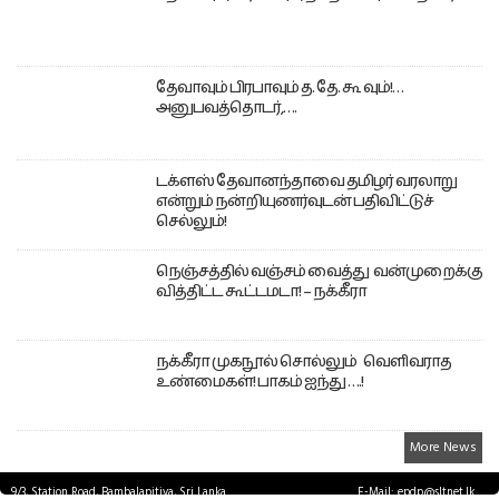
தேவாவும் பிரபாவும் த. தே. கூ வும்!…
அனுபவத்தொடர்,….
டக்ளஸ் தேவானந்தாவை தமிழர் வரலாறு
என்றும் நன்றியுணர்வுடன் பதிவிட்டுச்
செல்லும்!
நெஞ்சத்தில் வஞ்சம் வைத்து வன்முறைக்கு
வித்திட்ட கூட்டமடா! – நக்கீரா
நக்கீரா முகநூல் சொல்லும் வெளிவராத
உண்மைகள்! பாகம் ஐந்து ….!
More News
9/3, Station Road, Bambalapitiya, Sri Lanka.
E-Mail: epdp@sltnet.lk