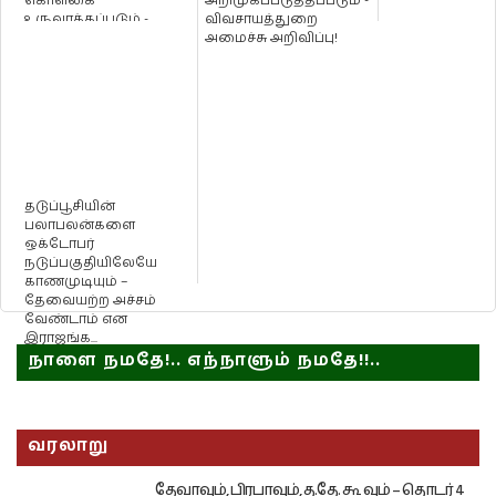
கொள்கை
அறிமுகப்படுத்தப்படும் -
உருவாக்கப்படும் -
விவசாயத்துறை
ஜனாதிபதி கோட்டாபய
அமைச்சு அறிவிப்பு!
ராஜபக...
தடுப்பூசியின்
பலாபலன்களை
ஒக்டோபர்
நடுப்பகுதியிலேயே
காணமுடியும் –
தேவையற்ற அச்சம்
வேண்டாம் என
இராஜங்க...
நாளை நமதே!.. எந்நாளும் நமதே!!..
வரலாறு
தேவாவும், பிரபாவும், த.தே. கூ வும் – தொடர் 4