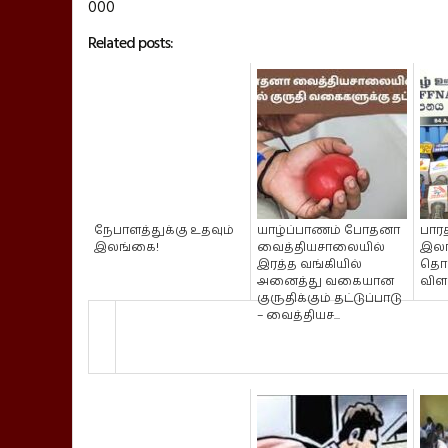
000
Related posts:
நேபாளத்துக்கு உதவும்
யாழ்ப்பாணம் போதனா
பாரத
இலங்கை!
வைத்தியசாலையில்
இல
இரத்த வங்கியில்
தொடர
அனைத்து வகையான
விளக
குருதிக்கும் தட்டுப்பாடு
– வைத்தியச...