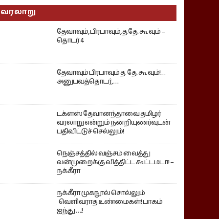
வரலாறு
தேவாவும், பிரபாவும், த.தே. கூ வும் –
தொடர் 4
தேவாவும் பிரபாவும் த. தே. கூ வும்!…
அனுபவத்தொடர்,….
டக்ளஸ் தேவானந்தாவை தமிழர்
வரலாறு என்றும் நன்றியுணர்வுடன்
பதிவிட்டுச் செல்லும்!
நெஞ்சத்தில் வஞ்சம் வைத்து
வன்முறைக்கு வித்திட்ட கூட்டமடா! –
நக்கீரா
நக்கீரா முகநூல் சொல்லும்
வெளிவராத உண்மைகள்! பாகம்
ஐந்து ….!