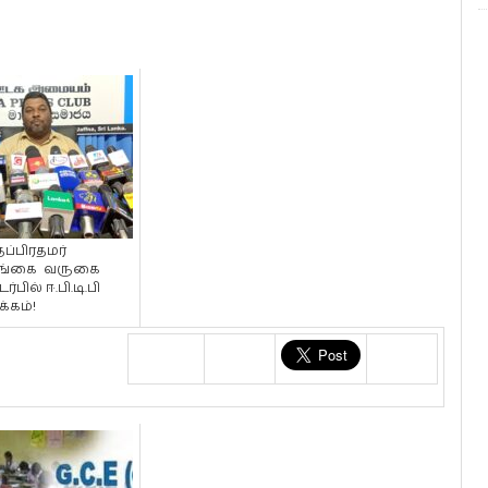
ப்பிரதமர்
ங்கை வருகை
்பில் ஈ.பி.டி.பி
்கம்!