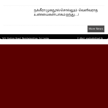
நக்கீரா முகநூல் சொல்லும் வெளிவராத
உண்மைகள்! பாகம் ஐந்து ….!
More News
9/3, Station Road, Bambalapitiya, Sri Lanka.
E-Mail: epdp@sltnet.lk
Tel: +94 11 2503467 Fax: +94 11 2585255
© EPDPNEWS.COM 2026.