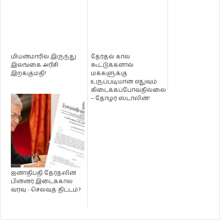
மியன்மாரில் இருந்து
தேர்தல் கால
இலங்கை அரிசி
கூட்டுக்களால்
இறக்குமதி!
மக்களுக்கு
உருப்படியான எதுவும்
கிடைக்கப்போவதில்லை
– தோழர் ஸ்டாலின்!
ஜனாதிபதி தேர்தலின்
பின்னர் இடைக்கால
வரவு - செலவுத் திட்டம்?