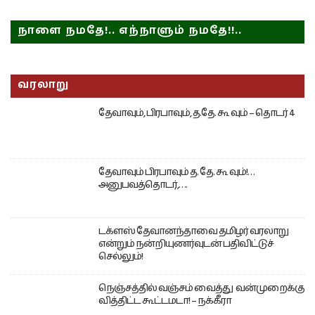
நாளை நமதே!.. எந்நாளும் நமதே!!..
வரலாறு
தேவாவும், பிரபாவும், த.தே. கூ வும் – தொடர் 4
தேவாவும் பிரபாவும் த. தே. கூ வும்!…
அனுபவத்தொடர்,….
டக்ளஸ் தேவானந்தாவை தமிழர் வரலாறு
என்றும் நன்றியுணர்வுடன் பதிவிட்டுச்
செல்லும்!
நெஞ்சத்தில் வஞ்சம் வைத்து வன்முறைக்கு
வித்திட்ட கூட்டமடா! – நக்கீரா