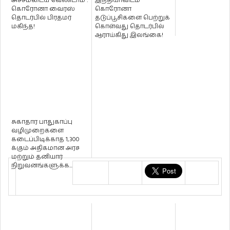
அச்சமடைய வேண்டாம் :
இந்தியாவிடம்
கொரோனா வைரஸ்
கொரோனா
தொடர்பில் பிரதமர்
தடுப்பூசிகளை பெற்றுக்
மகிந்த!
கொள்வது தொடர்பில்
ஆராய்கிது இலங்கை!
சுகாதார பாதுகாப்பு
வழிமுறைகளை
கடைப்பிடிக்காத 1,300
க்கும் அதிகமான அரச
மற்றும் தனியார்
நிறுவனங்களுக்க...