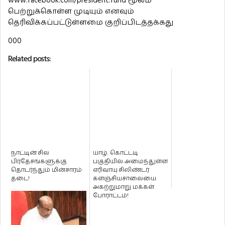
www.facebook.com/president.fund மூலம்
பெற்றுக்கொள்ள முடியும் எனவும்
தெரிவிக்கப்பட்டுள்ளமை குறிப்பிடத்தக்கது
000
Related posts:
நாட்டின் சில
யாழ். கொட்டடி
பிரதேசங்களுக்கு
பகுதியில் அமைந்துள்ள
தொடர்ந்தும் மின்சாரம்
எரிவாயு சிலிண்டர்
தடை!
களஞ்சியசாலையை
அகற்றுமாறு மக்கள்
போராட்டம்!