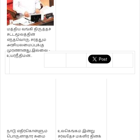
மத்திய வங்கி திருத்தச்
சட்டமூலத்தின்
எந்தவொரு சரத்தும்
அரசியலமைப்புக்கு
முரணானது இல்லை -
உயர்நீதிமன்...
நாடு எதிர்கொள்ளும்
உலகெங்கம் இன்று
பொருளாதார சுமை
சர்வதேச மகளிர் தினக்