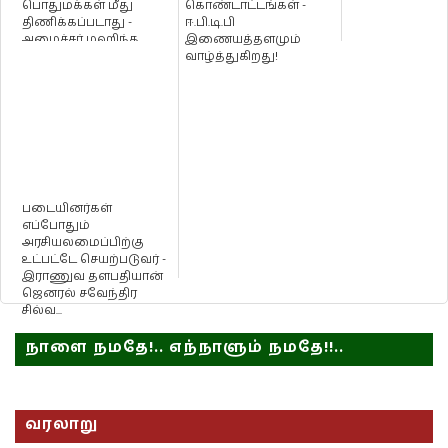
பொதுமக்கள் மீது
கொண்டாட்டங்கள் -
திணிக்கப்படாது -
ஈ.பி.டி.பி
அமைச்சர் மஹிந்த
இணையத்தளமும்
அமரவீர தெரிவிப்ப...
வாழ்த்துகிறது!
படையினர்கள்
எப்போதும்
அரசியலமைப்பிற்கு
உட்பட்டே செயற்படுவர் -
இராணுவ தளபதியான்
ஜெனரல் சவேந்திர
சில்வ...
நாளை நமதே!.. எந்நாளும் நமதே!!..
வரலாறு