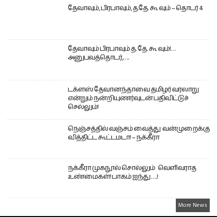
தேவாவும், பிரபாவும், த.தே. கூ வும் – தொடர் 4
தேவாவும் பிரபாவும் த. தே. கூ வும்!…
அனுபவத்தொடர்,….
டக்ளஸ் தேவானந்தாவை தமிழர் வரலாறு
என்றும் நன்றியுணர்வுடன் பதிவிட்டுச்
செல்லும்!
நெஞ்சத்தில் வஞ்சம் வைத்து வன்முறைக்கு
வித்திட்ட கூட்டமடா! – நக்கீரா
நக்கீரா முகநூல் சொல்லும் வெளிவராத
உண்மைகள்! பாகம் ஐந்து ….!
More News