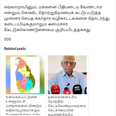
எவ்வாறாயினும், மக்களை பீதியடைய வேண்டாம்
என்றும், கொவிட் தொற்றுநோயைக் கட்டுப்படுத்த
முன்னர் செய்த சுகாதார வழிகாட்டல்களை தொடர்ந்து
கடைப்பிடிக்குமாறும் அமைச்சர்
கேட்டுக்கொண்டுள்ளமை குறிப்பிடத்தக்கது
000
Related posts:
கலைக்கப்பட்டுள்ள
தலைவர்கள் உரிய
உள்ளூராட்சி
நேரத்தில்
மன்றங்களை மீண்டும்
கேட்கவேண்டியவற்றை
அதிகாரபூர்வமாக்கும்
கேட்காமையின்
யோசனை தொடர்பில்
தவறினாலேயே