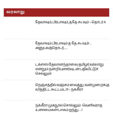
வரலாறு
தேவாவும், பிரபாவும், த.தே. கூ வும் – தொடர் 4
தேவாவும் பிரபாவும் த. தே. கூ வும்!…
அனுபவத்தொடர்,….
டக்ளஸ் தேவானந்தாவை தமிழர் வரலாறு
என்றும் நன்றியுணர்வுடன் பதிவிட்டுச்
செல்லும்!
நெஞ்சத்தில் வஞ்சம் வைத்து வன்முறைக்கு
வித்திட்ட கூட்டமடா! – நக்கீரா
நக்கீரா முகநூல் சொல்லும் வெளிவராத
உண்மைகள்! பாகம் ஐந்து ….!