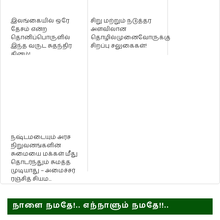
இலங்கையில் ஒரே
சிறு மற்றும் நடுத்தர
தேசம் என்ற
அளவிலான
தொனிப்பொருளில்
தொழில்முனைவோருக்கு
இந்த வருட சுதந்திர
சிறப்பு சலுகைகள்!
தினம்!
நஷ்டமடையும் அரச
நிறுவனங்களின்
சுமையை மக்கள் மீது
தொடர்ந்தும் சுமத்த
முடியாது – அமைச்சர்
ரஞ்சித் சியம...
நாளை நமதே!.. எந்நாளும் நமதே!!..