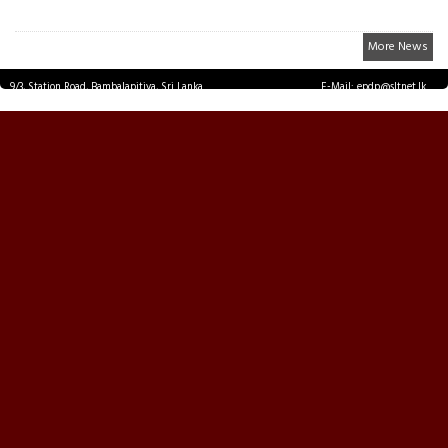
More News
9/3, Station Road, Bambalapitiya, Sri Lanka.
E-Mail: epdp@sltnet.lk
Tel: +94 11 2503467 Fax: +94 11 2585255
© EPDPNEWS.COM 2026.