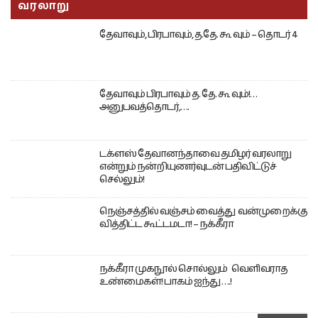
வரலாறு
தேவாவும், பிரபாவும், த.தே. கூ வும் – தொடர் 4
தேவாவும் பிரபாவும் த. தே. கூ வும்!…
அனுபவத்தொடர்,….
டக்ளஸ் தேவானந்தாவை தமிழர் வரலாறு
என்றும் நன்றியுணர்வுடன் பதிவிட்டுச்
செல்லும்!
நெஞ்சத்தில் வஞ்சம் வைத்து வன்முறைக்கு
வித்திட்ட கூட்டமடா! – நக்கீரா
நக்கீரா முகநூல் சொல்லும் வெளிவராத
உண்மைகள்! பாகம் ஐந்து ….!