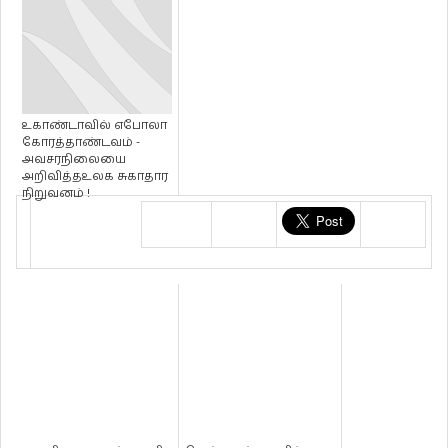
உகாண்டாவில் எபோலா
கோரத்தாண்டவம் -
அவசரநிலையை
அறிவித்தஉலக சுகாதார
நிறுவனம் !