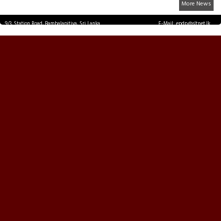
More News
9/3, Station Road, Bambalapitiya, Sri Lanka.
E-Mail: epdp@sltnet.lk
Tel: +94 11 2503467 Fax: +94 11 2585255
© EPDPNEWS.COM 2026.