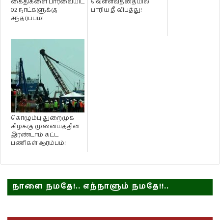
கைதிகளை பார்வையிட
வெள்ளவத்தையில்
02 நாட்களுக்கு
பாரிய தீ விபத்து!
சந்தர்ப்பம்!
கொழும்பு துறைமுக
கிழக்கு முனையத்தின்
இரண்டாம் கட்ட
பணிகள் ஆரம்பம்!
நாளை நமதே!.. எந்நாளும் நமதே!!..