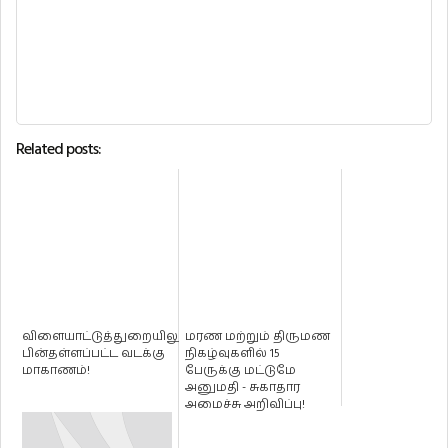
Related posts:
விளையாட்டுத்துறையிலும்
மரண மற்றும் திருமண
பின்தள்ளப்பட்ட வடக்கு
நிகழ்வுகளில் 15
மாகாணம்!
பேருக்கு மட்டுமே
அனுமதி - சுகாதார
அமைச்சு அறிவிப்பு!