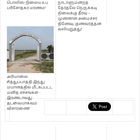
பொலிஸ் நிலைய உப
நாடாளுமன்றத்
பரிசோதகர் மரணம்!
தேர்தலே நெருக்கடி
நிலைக்கு தீர்வு –
முன்னாள் அமைச்சர்
தினேஷ் குணவர்த்தன
வலியுறுத்து!
அரியாலை
சித்துப்பாத்தி இந்து
மயானத்தில் மீட்கப்பட்ட
மனித எச்சங்கள் -
இரண்டாவது
தடவையாகவும்
விசாரணை!