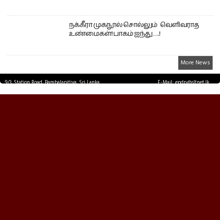
நக்கீரா முகநூல் சொல்லும் வெளிவராத
உண்மைகள்! பாகம் ஐந்து ….!
More News
9/3, Station Road, Bambalapitiya, Sri Lanka.
E-Mail: epdp@sltnet.lk
Tel: +94 11 2503467 Fax: +94 11 2585255
© EPDPNEWS.COM 2026.