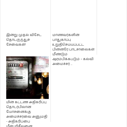
இன்று முதல் விசேட
மாணவர்களின்
தொடருந்துச்
பாதுகாப்பு
சேவைகள்!
உறுதிசெய்யப்பட்ட
பின்னரே பாடசாலைகள்
மீண்டும்
ஆரம்பிக்கபடும் – கல்வி
அமைச்சர் ...
மின் கட்டண அதிகரிப்பு
தொடர்பிலான
யோசனைக்கு
அமைச்சரவை அனுமதி
- அதிகரிப்பை
மீள்பரிசீலனை