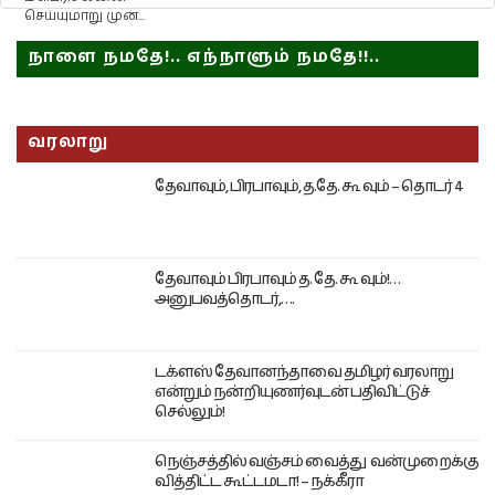
செய்யுமாறு முன...
நாளை நமதே!.. எந்நாளும் நமதே!!..
வரலாறு
தேவாவும், பிரபாவும், த.தே. கூ வும் – தொடர் 4
தேவாவும் பிரபாவும் த. தே. கூ வும்!…
அனுபவத்தொடர்,….
டக்ளஸ் தேவானந்தாவை தமிழர் வரலாறு
என்றும் நன்றியுணர்வுடன் பதிவிட்டுச்
செல்லும்!
நெஞ்சத்தில் வஞ்சம் வைத்து வன்முறைக்கு
வித்திட்ட கூட்டமடா! – நக்கீரா