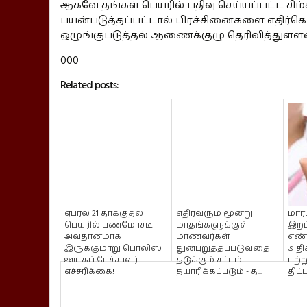
ஆகவே தங்கள் பெயரில் பதிவு செய்யப்பட்ட ச
பயன்படுத்தப்பட்டால் பிரச்சினைகளை எதிர்
ஒழுங்குபடுத்தல் ஆணைக்குழு தெரிவித்துள்ளம
000
Related posts:
ஏப்ரல் 21 தாக்குதல்
எதிர்வரும் மூன்று
மார
பெயரில் பணமோசடி -
மாதங்களுக்குள்
இறப
அவதானமாக
மாணவர்கள்
எண
இருக்குமாறு பொலிஸ்
துன்புறுத்தப்படுவதை
அதிக
ஊடகப் பேச்சாளர்
தடுக்கும் சட்டம்
புற்
எச்சரிக்கை!
தயாரிக்கப்படும் - த...
திட்ட