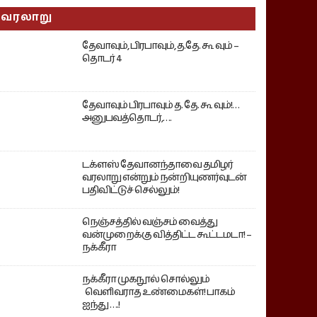
வரலாறு
தேவாவும், பிரபாவும், த.தே. கூ வும் –
தொடர் 4
தேவாவும் பிரபாவும் த. தே. கூ வும்!…
அனுபவத்தொடர்,….
டக்ளஸ் தேவானந்தாவை தமிழர்
வரலாறு என்றும் நன்றியுணர்வுடன்
பதிவிட்டுச் செல்லும்!
நெஞ்சத்தில் வஞ்சம் வைத்து
வன்முறைக்கு வித்திட்ட கூட்டமடா! –
நக்கீரா
நக்கீரா முகநூல் சொல்லும்
வெளிவராத உண்மைகள்! பாகம்
ஐந்து ….!