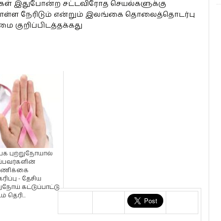
ிம்கள் இதுபோன்ற சட்டவிரோத செயல்களுக்கு
கொள்ள நேரிடும் என்றும் இலங்கை தொலைத்தொடர்பு
ை குறிப்பிடத்தக்கது
்பக புற்றுநோயால்
்பவர்களின்
்ணிக்கை
ரிப்பு - தேசிய
றுநோய் கட்டுப்பாட்டு
ம் தெரி...