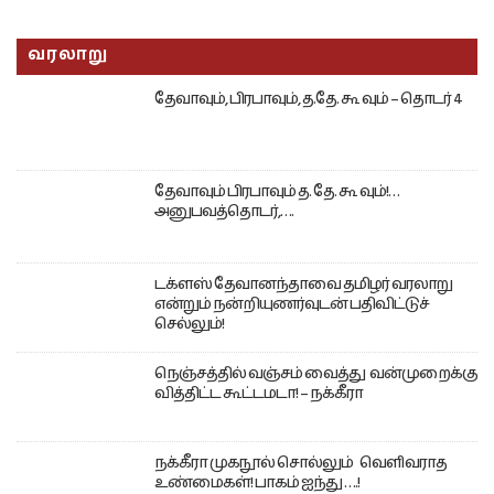
வரலாறு
தேவாவும், பிரபாவும், த.தே. கூ வும் – தொடர் 4
தேவாவும் பிரபாவும் த. தே. கூ வும்!…
அனுபவத்தொடர்,….
டக்ளஸ் தேவானந்தாவை தமிழர் வரலாறு
என்றும் நன்றியுணர்வுடன் பதிவிட்டுச்
செல்லும்!
நெஞ்சத்தில் வஞ்சம் வைத்து வன்முறைக்கு
வித்திட்ட கூட்டமடா! – நக்கீரா
நக்கீரா முகநூல் சொல்லும் வெளிவராத
உண்மைகள்! பாகம் ஐந்து ….!