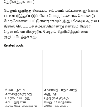
தெரிவித்துள்ளார்.
மேலும் குறித்த வெடிப்பு சம்பவம் பட்டாசுகளுக்காக
பயன்படுத்தப்படும் வெடிபொருட்களைக் கொண்டு
மேற்கொள்ளப்பட்டுள்ளதாகவும் இது மிகவும் ஆரம்ப
நிலை வெடிப்புச் சம்பவமொன்று எனவும் மேஜர்
ஜெனரல் வனிகசூரிய மேலும் தெரிவித்துள்மை
குறிப்பிடத்தக்கது.
Related posts:
மேடை நாடக
காலாவதியாகும் சாரதி
கலைஞர்களுக்கு
அனுமதி
ப்ரேக்ஷா விபத்து
பத்திரங்களுக்கு
காப்புறுதியை
மேலும் 6 மாதகால
ஆரம்பித்து வைத்தார்
விசேட சலுகை -