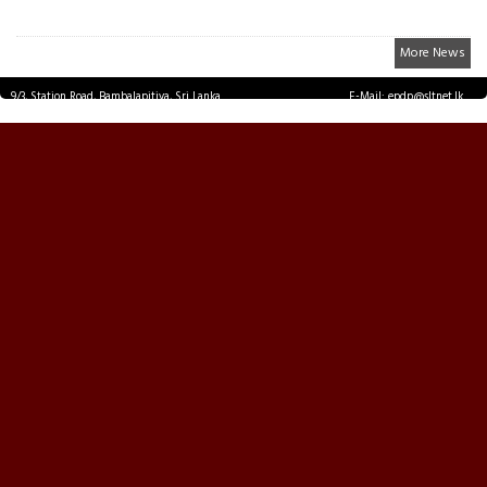
More News
9/3, Station Road, Bambalapitiya, Sri Lanka.
E-Mail: epdp@sltnet.lk
Tel: +94 11 2503467 Fax: +94 11 2585255
© EPDPNEWS.COM 2026.