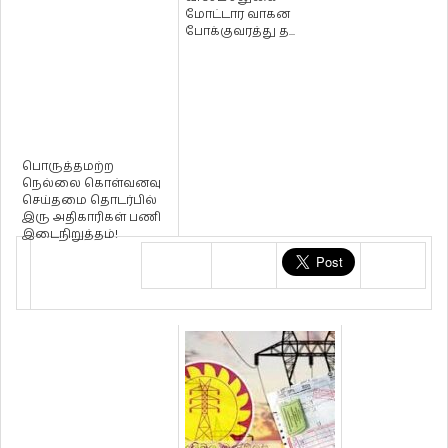
பிரதமர்!
மோட்டார வாகன
போக்குவரத்து த...
பொருத்தமற்ற
நெல்லை கொள்வனவு
செய்தமை தொடர்பில்
இரு அதிகாரிகள் பணி
இடைநிறுத்தம்!