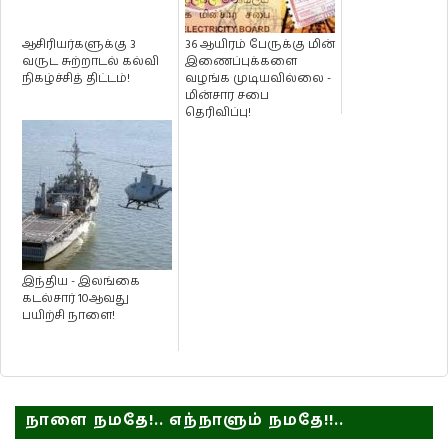
ஆசிரியர்களுக்கு 3
36 ஆயிரம் பேருக்கு மின்
வருட சுற்றாடல் கல்வி
இணைப்புக்களை
நிகழ்ச்சித் திட்டம்!
வழங்க முடியவில்லை -
மின்சார சபை
தெரிவிப்பு!
இந்திய - இலங்கை
கடல்சார் 10ஆவது
பயிற்சி நாளை!
நாளை நமதே!.. எந்நாளும் நமதே!!..