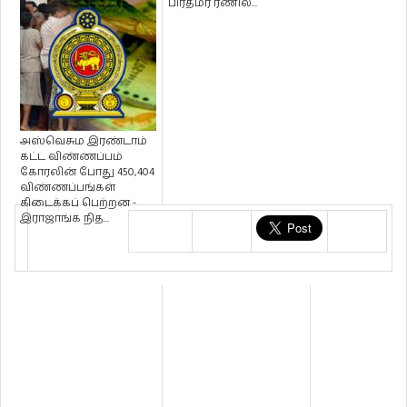
முன்மொழிவு!
பிரதமர் ரணில்...
அஸ்வெசும இரண்டாம்
கட்ட விண்ணப்பம்
கோரலின் போது 450,404
விண்ணப்பங்கள்
கிடைக்கப் பெற்றன -
இராஜாங்க நித...