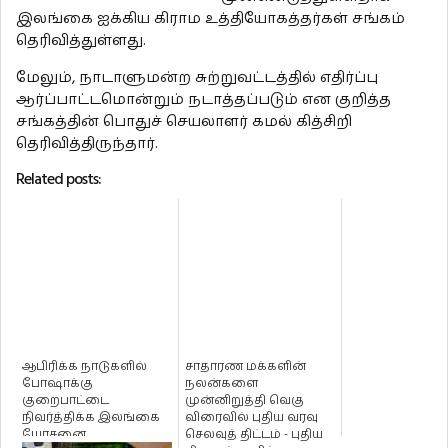
இலங்கை ஐக்கிய கிராம உத்தியோகத்தர்கள் சங்கம்
தெரிவித்துள்ளது.
மேலும், நாடாளுமன்ற சுற்றுவட்டத்தில் எதிர்ப்பு
ஆர்ப்பாட்டமொன்றும் நடாத்தப்படும் என குறித்த
சங்கத்தின் பொதுச் செயலாளர் கமல் கித்சிறி
தெரிவித்திருந்தார்.
Related posts:
ஆபிரிக்க நாடுகளில்
சாதாரண மக்களின்
போஷாக்கு
நலன்களை
குறைபாட்டை
முன்னிறுத்தி வெகு
நிவர்த்திக்க இலங்கை
விரைவில் புதிய வரவு
யோசனை
செலவுத் திட்டம் - புதிய