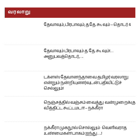
வரலாறு
தேவாவும், பிரபாவும், த.தே. கூ வும் – தொடர் 4
தேவாவும் பிரபாவும் த. தே. கூ வும்!…
அனுபவத்தொடர்,….
டக்ளஸ் தேவானந்தாவை தமிழர் வரலாறு
என்றும் நன்றியுணர்வுடன் பதிவிட்டுச்
செல்லும்!
நெஞ்சத்தில் வஞ்சம் வைத்து வன்முறைக்கு
வித்திட்ட கூட்டமடா! – நக்கீரா
நக்கீரா முகநூல் சொல்லும் வெளிவராத
உண்மைகள்! பாகம் ஐந்து ….!