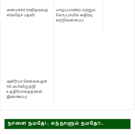
அமைச்சர் ராஜிதவுக்கு
யாழ்ப்பாணம் மற்றும்
சர்வதேச பதவி!
கோப்பாயில் அதிரடி
சுற்றிவளைப்பு!
ஆசிரியர் சேவைக்குள்
592 அபிவிருத்தி
உத்தியோகத்தர்கள்
இணைப்பு!
நாளை நமதே!.. எந்நாளும் நமதே!!..