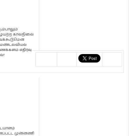
ும்பாலும்
யற்ற காலநிலை
வக்கூடுமென
மண்டலவியல்
ைக்களம் எதிர்வு
ல்!
ையாளம்
ப்பட்ட முன்னணி