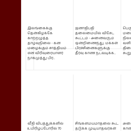
இலங்கைக்கு
ஜனாதிபதி
பெர
தென்கிழக்கே
தலைமையில் விசேட
மழை
காற்றழுத்த
கூட்டம் - அனைவரும்
நில
தாழ்வுநிலை - கன
ஒன்றிணைந்து, மக்கள்
வளி
மழைக்கும் சாத்தியம்
பிரச்சினைகளுக்கு
திண
என விரிவுரையாளர்
தீர்வு காண நடவடிக்க...
கூறு
நாகமுத்து பிர...
வீதி விபத்துக்களில்
சிங்களமயமாதலை கூட
அட
உயிரிழப்போரில் 70
தடுக்க முடியாதவர்கள்
காண