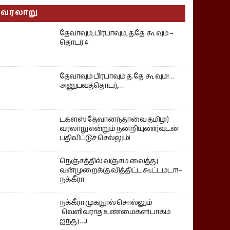
வரலாறு
தேவாவும், பிரபாவும், த.தே. கூ வும் –
தொடர் 4
தேவாவும் பிரபாவும் த. தே. கூ வும்!…
அனுபவத்தொடர்,….
டக்ளஸ் தேவானந்தாவை தமிழர்
வரலாறு என்றும் நன்றியுணர்வுடன்
பதிவிட்டுச் செல்லும்!
நெஞ்சத்தில் வஞ்சம் வைத்து
வன்முறைக்கு வித்திட்ட கூட்டமடா! –
நக்கீரா
நக்கீரா முகநூல் சொல்லும்
வெளிவராத உண்மைகள்! பாகம்
ஐந்து ….!