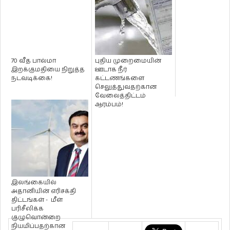
70 வீத பால்மா
புதிய முறைமையின்
இறக்குமதியை நிறுத்த
ஊடாக நீர்
நடவடிக்கை!
கட்டணங்களை
செலுத்துவதற்கான
வேலைத்திட்டம்
ஆரம்பம்!
இலங்கையில்
அதானியின் எரிசக்தி
திட்டங்கள் - மீள்
பரிசீலிக்க
குழுவொன்றை
நியமிப்பதற்கான