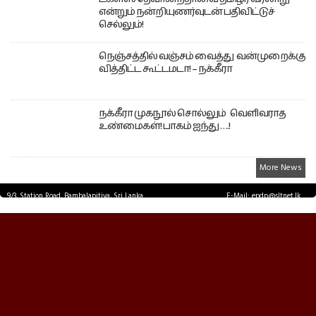
என்றும் நன்றியுணர்வுடன் பதிவிட்டுச்
செல்லும்!
நெஞ்சத்தில் வஞ்சம் வைத்து வன்முறைக்கு
வித்திட்ட கூட்டமடா! – நக்கீரா
நக்கீரா முகநூல் சொல்லும் வெளிவராத
உண்மைகள்! பாகம் ஐந்து ….!
More News
9/3, Station Road, Bambalapitiya, Sri Lanka.
E-Mail: epdp@sltnet.lk
Tel: +94 11 2503467 Fax: +94 11 2585255
© EPDPNEWS.COM 2026.