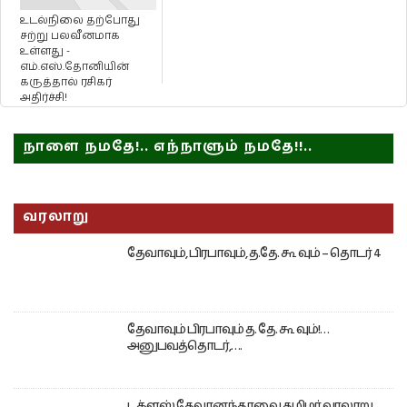
உடல்நிலை தற்போது
சற்று பலவீனமாக
உள்ளது -
எம்.எஸ்.தோனியின்
கருத்தால் ரசிகர்
அதிர்ச்சி!
நாளை நமதே!.. எந்நாளும் நமதே!!..
வரலாறு
தேவாவும், பிரபாவும், த.தே. கூ வும் – தொடர் 4
தேவாவும் பிரபாவும் த. தே. கூ வும்!…
அனுபவத்தொடர்,….
டக்ளஸ் தேவானந்தாவை தமிழர் வரலாறு