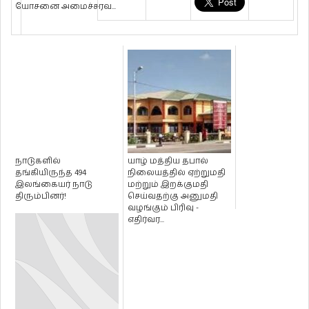
யோசனை அமைச்சரவ...
நாடுகளில்
யாழ் மத்திய தபால்
தங்கியிருந்த 494
நிலையத்தில் ஏற்றுமதி
இலங்கையர் நாடு
மற்றும் இறக்குமதி
திரும்பினர்!
செய்வதற்கு அனுமதி
வழங்கும் பிரிவு -
எதிர்வர...