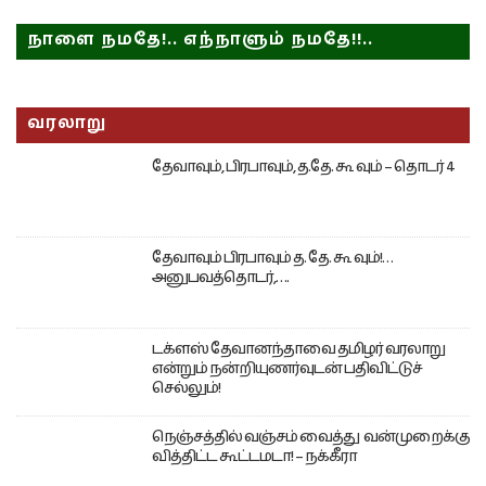
நாளை நமதே!.. எந்நாளும் நமதே!!..
வரலாறு
தேவாவும், பிரபாவும், த.தே. கூ வும் – தொடர் 4
தேவாவும் பிரபாவும் த. தே. கூ வும்!…
அனுபவத்தொடர்,….
டக்ளஸ் தேவானந்தாவை தமிழர் வரலாறு
என்றும் நன்றியுணர்வுடன் பதிவிட்டுச்
செல்லும்!
நெஞ்சத்தில் வஞ்சம் வைத்து வன்முறைக்கு
வித்திட்ட கூட்டமடா! – நக்கீரா