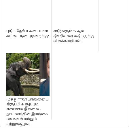
புதிய தேசிய அடையாள
எதிர்வரும் 15 ஆம்
அட்டை நடைமுறைக்கு!
திகதிவரை அதிபருக்கு
விளக்கமறியல்!
முத்துராஜா யானையை
திருப்பி அனுப்பும்
எண்ணம் இல்லை -
தாய்லாந்தின் இயற்கை
வளங்கள் மற்றும்
சுற்றுச்சூழல...