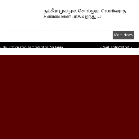
நக்கீரா முகநூல் சொல்லும் வெளிவராத
உண்மைகள்! பாகம் ஐந்து ….!
More News
9/3, Station Road, Bambalapitiya, Sri Lanka.
E-Mail: epdp@sltnet.lk
Tel: +94 11 2503467 Fax: +94 11 2585255
© EPDPNEWS.COM 2026.