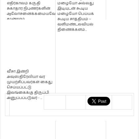
எதிர்காலம் கருதி
மழையோ அல்லது
சுகாதார நிபுணர்களின்
இடியுடன் கூடிய
ஆலோசனைக்கமையவே
மழையோ பெய்யக்
மூன்றாம்
கூடிய சாத்தியம் –
தவணைக்காக
வளிமண்டலவியல்
பாடசாலை கற்றல் ந...
திணைக்களம்...
வீசா இன்றி
அவுஸ்திரேலியா வர
முயற்சிப்பவர்கள் கைது
செய்யப்பட்டு
இலங்கைக்கு திருப்பி
அனுப்பப்படுவர் - ...