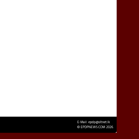
E-Mail: epdp@sltnet.lk
© EPDPNEWS.COM 2026.