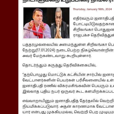
Thursday, January 18th, 2024
எதிர்வரும் ஜனாதிபதி
போட்டியிடுவதற்கான 
சிறிலங்கா பொதுஜன
ராஜபக்ச தெரிவித்துள
பத்தரமுல்லையில் அமைந்துள்ள சிறிலங்கா 
நேற்று(17.01.2024) நடைபெற்ற நிகழ்வொன்றின
அவர் மேற்கண்டவாறு கூறியுள்ளார்.
தொடர்ந்தும் கருத்து தெரிவிக்கையில்,
“தற்பொழுது மொட்டுக் கட்சியின் சார்பில் ஜன
வேட்பாளர்களின் பெயர்கள் பரிசீலனையில் உள்
ஜனாதிபதி ரணில் விக்ரமசிங்கவின் பெயரும் உள
இல்லாத புதிய நபர் ஒருவர் கூட களமிறக்கப்பட
எவ்வாறாயினும் ஜனாதிபதித் தேர்தலில் வெற்
நியமிக்கப்படுவார். அதன் காரணமாக வேட்பாள
யார் என்பது முக்கியமல்ல, வெற்றி பெற முடியு