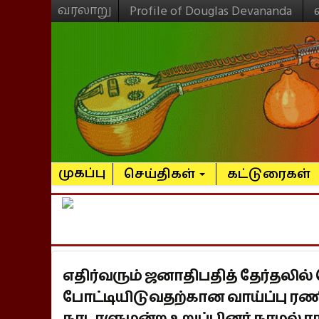
வரலாறு
Profile of Douglas Devananda
முகப்பு
செய்திகள்
கட்டுரைகள்
எதிர்வரும் ஜனாதிபதித் தேர்தலில்
போட்டியிடுவதற்கான வாய்ப்பு ரணி
நாடாளுமன்ற உறுப்பினர் நாமல் ராஜ