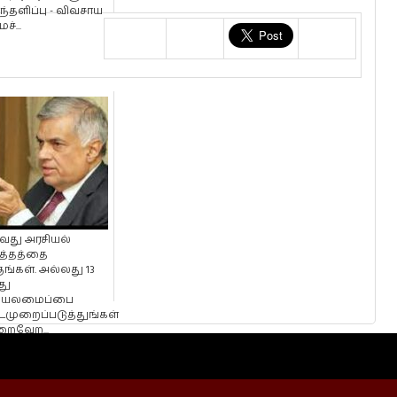
்ந்தளிப்பு - விவசாய
்...
ஆவது அரசியல்
ுத்தத்தை
குங்கள். அல்லது 13
து
ியலமைப்பை
முறைப்படுத்துங்கள்
றைவேற...