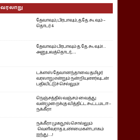
வரலாறு
தேவாவும், பிரபாவும், த.தே. கூ வும் –
தொடர் 4
தேவாவும் பிரபாவும் த. தே. கூ வும்!…
அனுபவத்தொடர்,….
டக்ளஸ் தேவானந்தாவை தமிழர்
வரலாறு என்றும் நன்றியுணர்வுடன்
பதிவிட்டுச் செல்லும்!
நெஞ்சத்தில் வஞ்சம் வைத்து
வன்முறைக்கு வித்திட்ட கூட்டமடா! –
நக்கீரா
நக்கீரா முகநூல் சொல்லும்
வெளிவராத உண்மைகள்! பாகம்
ஐந்து ….!