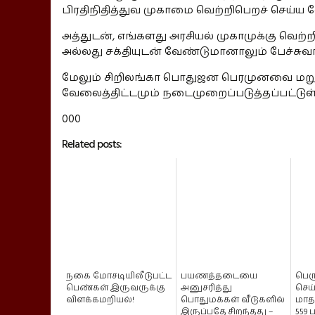
பிரதிநிதித்துவ முகாமை வெற்றிபெறச் செய்ய 
அத்துடன், எங்களது அரசியல் முகாமுக்கு வெற்
அல்லது சக்தியுடன் வேண்டுமானாலும் பேச்சுவா
மேலும் சிறிலங்கா பொதுஜன பெரமுனவை மறுசீ
வேலைத்திட்டமும் நடைமுறைப்படுத்தப்பட்டுள்ளத
000
Related posts:
நகை மோசடியிலீடுபட்ட
பயணத்தடையை
பெர
பெண்கள் இருவருக்கு
அனுசரித்து
செய
விளக்கமறியல்!
பொதுமக்கள் வீடுகளில்
மாத
இருப்பதே சிறந்தது –
559 