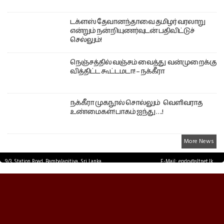
டக்ளஸ் தேவானந்தாவை தமிழர் வரலாறு
என்றும் நன்றியுணர்வுடன் பதிவிட்டுச்
செல்லும்!
நெஞ்சத்தில் வஞ்சம் வைத்து வன்முறைக்கு
வித்திட்ட கூட்டமடா! – நக்கீரா
நக்கீரா முகநூல் சொல்லும் வெளிவராத
உண்மைகள்! பாகம் ஐந்து ….!
More News
9/3, Station Road, Bambalapitiya, Sri Lanka.
E-Mail: epdp@sltnet.lk
Tel: +94 11 2503467 Fax: +94 11 2585255
© EPDPNEWS.COM 2026.