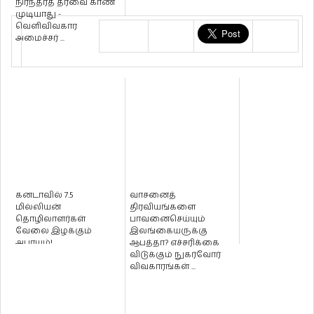
நிரந்தரத் தீர்வை காண
முடியாது -
வெளிவிவகார
அமைச்சர் ...
கனடாவில் 7.5
வாசனைத்
மில்லியன்
திரவியங்களை
தொழிலாளர்கள்
பாவனைசெய்யும்
வேலை இழக்கும்
இலங்கையருக்கு
அபாயம்!
ஆபத்தா? எச்சரிக்கை
விடுக்கும் நுகர்வோர்
விவகாரங்கள் ...