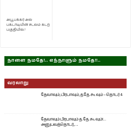
அபூபக்கர் அல்
பக்டாடியின் சடலம் கடற்
பகுதியில்.!
நாளை நமதே!.. எந்நாளும் நமதே!!..
வரலாறு
தேவாவும், பிரபாவும், த.தே. கூ வும் – தொடர் 4
தேவாவும் பிரபாவும் த. தே. கூ வும்!…
அனுபவத்தொடர்,….