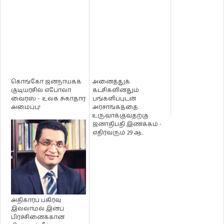
கொங்கோ ஜனநாயகக்
அனைத்துக்
குடியரசில் எபோலா
கட்சிகளினதும்
வைரஸ் - உலக சுகாதார
பங்களிப்புடன்
அமைப்பு!
அரசாங்கத்தை
உருவாக்குவதற்கு
ஜனாதிபதி இணக்கம் -
எதிர்வரும் 29 ஆ...
அதிகாரப் பகிர்வு
இல்லாமல் இனப்
பிரச்சினைக்கான