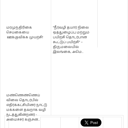
மரமுந்திரிகை
“நீர்வழி தயார் நிலை
செய்கையை
ஒத்துழைப்பு மற்றும்
ஊக்குவிக்க முயற்சி!
பயிற்சி தொடர்பான
கூட்டுப் பயிற்சி” –
திருமலையில்
இலங்கை, அமெ...
மண்ணெண்ணெய்
விலை தொடர்பில்
எதிர்க்கட்சியினர் நாட்டு
மக்களை தவறாக வழி
நடத்துகின்றனர் -
அமைச்சர் கஞ்சன...