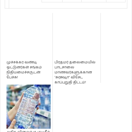
முச்சக்கர வண்டி
பிரதமர் தலைமையில்
ஓட்டுனர்கள் சங்கம்
பாடசாலை
நிதியமைச்சருடன்
மாணவர்களுக்கான
பேச்சு!
'சுரக்ஷா' விசேட
காப்புறுதி திட்டம்!