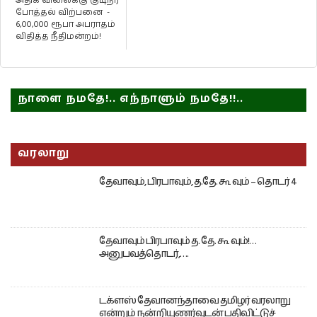
அதிக விலைக்கு குடிநீர்
போத்தல் விற்பனை -
6,00,000 ரூபா அபராதம்
விதித்த நீதிமன்றம்!
நாளை நமதே!.. எந்நாளும் நமதே!!..
வரலாறு
தேவாவும், பிரபாவும், த.தே. கூ வும் – தொடர் 4
தேவாவும் பிரபாவும் த. தே. கூ வும்!…
அனுபவத்தொடர்,….
டக்ளஸ் தேவானந்தாவை தமிழர் வரலாறு
என்றும் நன்றியுணர்வுடன் பதிவிட்டுச்