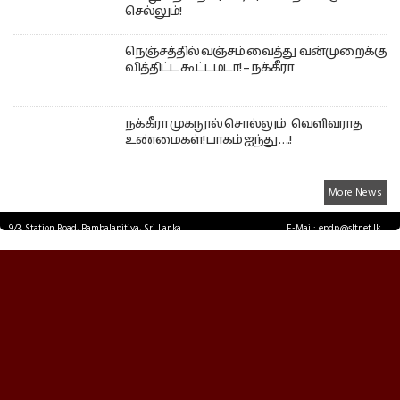
செல்லும்!
நெஞ்சத்தில் வஞ்சம் வைத்து வன்முறைக்கு
வித்திட்ட கூட்டமடா! – நக்கீரா
நக்கீரா முகநூல் சொல்லும் வெளிவராத
உண்மைகள்! பாகம் ஐந்து ….!
More News
9/3, Station Road, Bambalapitiya, Sri Lanka.
E-Mail: epdp@sltnet.lk
Tel: +94 11 2503467 Fax: +94 11 2585255
© EPDPNEWS.COM 2026.