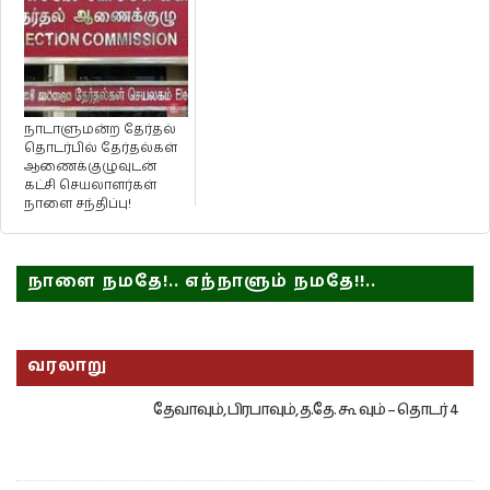
நாடாளுமன்ற தேர்தல்
தொடர்பில் தேர்தல்கள்
ஆணைக்குழுவுடன்
கட்சி செயலாளர்கள்
நாளை சந்திப்பு!
நாளை நமதே!.. எந்நாளும் நமதே!!..
வரலாறு
தேவாவும், பிரபாவும், த.தே. கூ வும் – தொடர் 4