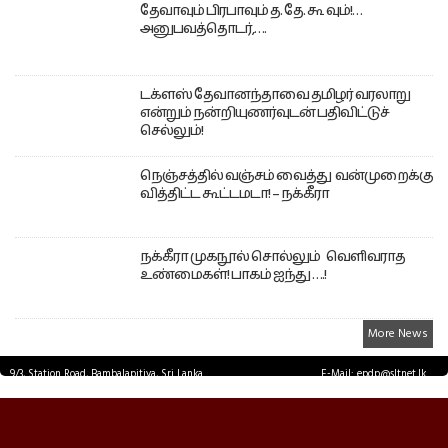
தேவாவும் பிரபாவும் த. தே. கூ வும்!…
அனுபவத்தொடர்,….
டக்ளஸ் தேவானந்தாவை தமிழர் வரலாறு
என்றும் நன்றியுணர்வுடன் பதிவிட்டுச்
செல்லும்!
நெஞ்சத்தில் வஞ்சம் வைத்து வன்முறைக்கு
வித்திட்ட கூட்டமடா! – நக்கீரா
நக்கீரா முகநூல் சொல்லும் வெளிவராத
உண்மைகள்! பாகம் ஐந்து ….!
More News
9/3, Station Road, Bambalapitiya, Sri Lanka.
E-Mail: epdp@sltnet.lk
Tel: +94 11 2503467 Fax: +94 11 2585255
© EPDPNEWS.COM 2026.