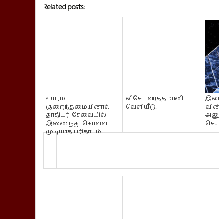
Related posts:
உயரம்
விசேட வர்த்தமானி
இலங
குறைந்தமையினால்
வெளியீடு!
விண
தாதியர் சேவையில்
அனு
இணைந்து கொள்ள
செய
முடியாத பரிதாபம்!