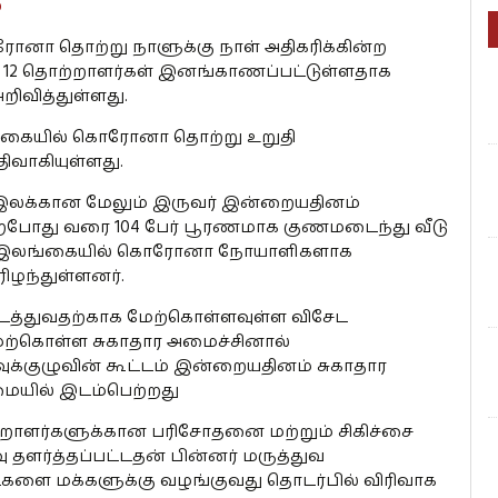
0
னா தொற்று நாளுக்கு நாள் அதிகரிக்கின்ற
் 12 தொற்றாளர்கள் இனங்காணப்பட்டுள்ளதாக
றிவித்துள்ளது.
ையில் கொரோனா தொற்று உறுதி
ிவாகியுள்ளது.
க்கான மேலும் இருவர் இன்றையதினம்
்போது வரை 104 பேர் பூரணமாக குணமடைந்து வீடு
 பேர் இலங்கையில் கொரோனா நோயாளிகளாக
ிழந்துள்ளனர்.
துவதற்காக மேற்கொள்ளவுள்ள விசேட
ேற்கொள்ள சுகாதார அமைச்சினால்
்வுக்குழுவின் கூட்டம் இன்றையதினம் சுகாதார
மையில் இடம்பெற்றது
றாளர்களுக்கான பரிசோதனை மற்றும் சிகிச்சை
தளர்த்தப்பட்டதன் பின்னர் மருத்துவ
களை மக்களுக்கு வழங்குவது தொடர்பில் விரிவாக