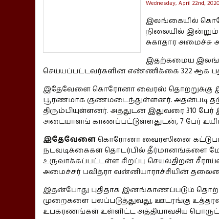
Wednesday, April 22nd, 202
இலங்கையில் கொரோ
நிலையில் இன்றும
சுகாதார அமைச்சு அ
இதற்கமைய இலங்க
செய்யப்பட்டவர்களின் எண்ணிக்கை 322 ஆக பத
இதேவேளை கொரோனா வைரஸ் தொற்றுக்கு இல
பூரணமாக குணமடைந்துள்ளனர். அதன்படி தற
திரும்பியுள்ளனர். அத்துடன் இதுவரை 310
அடையாளங் காணப்பட்டுள்ளதுடன், 7 பேர் உயிர
இதேவேளை
கொரோனா வைரஸினை கட்டுபடத்
நடவடிக்கைகள் தொடர்பில் தீர்மானங்களை ம
உருவாக்கப்பட்டள்ள சிறப்பு செயல்திறன் சீராய
அமைச்சர் பவித்ரா வன்னியாராச்சியின் தலை
இதன்போது புதிதாக இனங்காணப்படும் தொற்
முறைகளை பலப்படுத்துவது, ஊடரங்கு உத்தரவு 
உபகரணங்கள் உள்ளிட்ட அத்தியாவசிய பொருட்