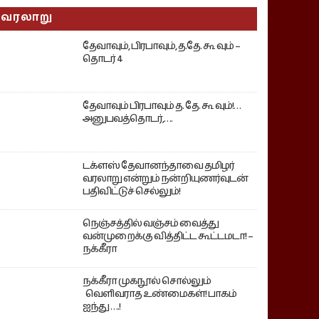
வரலாறு
தேவாவும், பிரபாவும், த.தே. கூ வும் –
தொடர் 4
தேவாவும் பிரபாவும் த. தே. கூ வும்!…
அனுபவத்தொடர்,….
டக்ளஸ் தேவானந்தாவை தமிழர்
வரலாறு என்றும் நன்றியுணர்வுடன்
பதிவிட்டுச் செல்லும்!
நெஞ்சத்தில் வஞ்சம் வைத்து
வன்முறைக்கு வித்திட்ட கூட்டமடா! –
நக்கீரா
நக்கீரா முகநூல் சொல்லும்
வெளிவராத உண்மைகள்! பாகம்
ஐந்து ….!