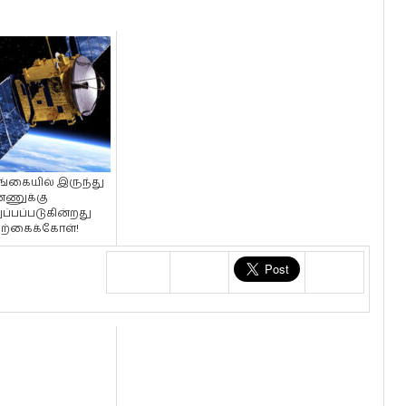
்கையில் இருந்து
்ணுக்கு
ப்பப்படுகின்றது
ற்கைக்கோள்!