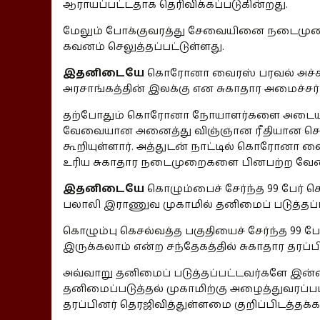
ஆராயப்பட்டதாக தெரிவிக்கப்படுகின்றது.
மேலும் போக்குவரத்து சேவையினை நடைமுறை
கவனம் செலுத்தப்பட்டுள்ளது.
இதனிடையே
கொரோனா வைரஸ் பரவல் அச்சு
அரசாங்கத்தின் இலக்கு என சுகாதார அமைச்சர் ப
தற்போதும் கொரோனா நோயாளர்களை அடையாளம
வேவையான அனைத்து விஞ்ஞான ரீதியான செயற்
கூறியுள்ளார். அத்துடன் நாட்டில் கொரோனா வ
உரிய சுகாதார நடைமுறைகளை பினபற்ற வேண்டி
இதனிடையே
கொழும்பைச் சேர்ந்த 99 பேர்
பலாலி இராணுவ முகாமில் தனிமைப் படுத்தப்ப
கொழும்பு கெசல்வத்த பகுதியைச் சேர்ந்த 99 
இருக்கலாம் என்ற சந்தேகத்தில் சுகாதார தரப்
அவ்வாறு தனிமைப் படுத்தப்பட்டவர்களே இன
தனிமைப்படுத்தல் முகாமிற்கு அழைத்துவரப்பட
தரப்பினர் தெரஜிவித்துள்ளமை குறிப்பிடத்தக்க