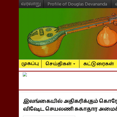
வரலாறு
Profile of Douglas Devananda
முகப்பு
செய்திகள்
கட்டுரைகள்
இலங்கையில் அதிகரிக்கும் கொரோ
விஷேட செயலணி சுகாதார அமை