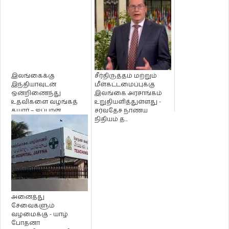
இலங்கைக்கு
சீர்திருத்தம் மற்றும்
இந்தியாவுடன்
மீள்கட்டமைப்புக்கு
ஒன்றிணைந்து
இலங்கை அரசாங்கம்
உதவிகளை வழங்கத்
உறுதியளித்துள்ளது -
தயார் – ஜப்பான்
சர்வதேச நாணய
அரசாங்கம் அறிவிப்பு!
நிதியம் த...
அனைத்து
சேவைகளும்
வழமைக்கு - யாழ்
போதனா