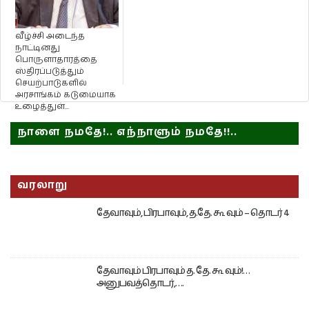
வீழ்ச்சி அடைந்த
நாட்டினது
பொருளாதாரத்தை
ஸ்திரப்படுத்தும்
செயற்பாடுகளில்
அரசாங்கம் கடுமையாக
உழைத்துள்...
நாளை நமதே!.. எந்நாளும் நமதே!!..
வரலாறு
தேவாவும், பிரபாவும், த.தே. கூ வும் – தொடர் 4
தேவாவும் பிரபாவும் த. தே. கூ வும்!…
அனுபவத்தொடர்,….