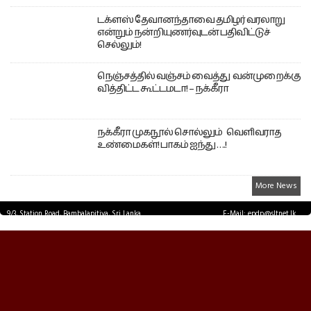
டக்ளஸ் தேவானந்தாவை தமிழர் வரலாறு
என்றும் நன்றியுணர்வுடன் பதிவிட்டுச்
செல்லும்!
நெஞ்சத்தில் வஞ்சம் வைத்து வன்முறைக்கு
வித்திட்ட கூட்டமடா! – நக்கீரா
நக்கீரா முகநூல் சொல்லும் வெளிவராத
உண்மைகள்! பாகம் ஐந்து ….!
More News
9/3, Station Road, Bambalapitiya, Sri Lanka.
E-Mail: epdp@sltnet.lk
Tel: +94 11 2503467 Fax: +94 11 2585255
© EPDPNEWS.COM 2026.