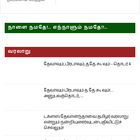
நாளை நமதே!.. எந்நாளும் நமதே!!..
வரலாறு
தேவாவும், பிரபாவும், த.தே. கூ வும் – தொடர் 4
தேவாவும் பிரபாவும் த. தே. கூ வும்!…
அனுபவத்தொடர்,….
டக்ளஸ் தேவானந்தாவை தமிழர் வரலாறு
என்றும் நன்றியுணர்வுடன் பதிவிட்டுச்
செல்லும்!