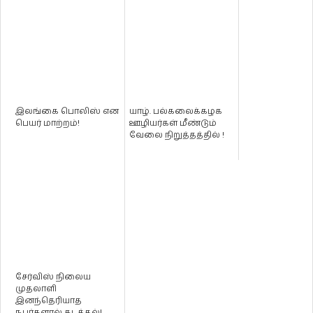
இலங்கை பொலிஸ் என
யாழ். பல்கலைக்கழக
பெயர் மாற்றம்!
ஊழியர்கள் மீண்டும்
வேலை நிறுத்தத்தில் !
சேர்விஸ் நிலைய
முதலாளி
இனந்தெரியாத
நபர்களால் கடத்தல்!