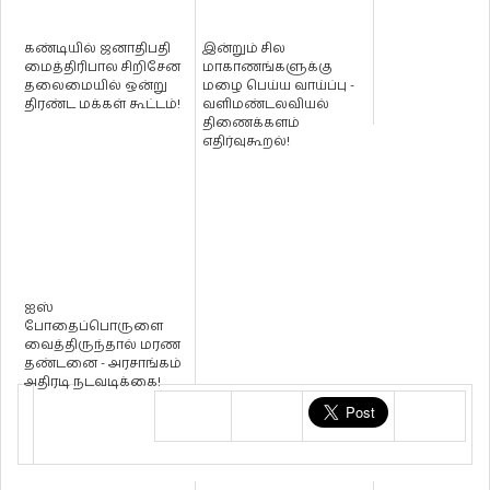
கண்டியில் ஜனாதிபதி
இன்றும் சில
மைத்திரிபால சிறிசேன
மாகாணங்களுக்கு
தலைமையில் ஒன்று
மழை பெய்ய வாய்ப்பு -
திரண்ட மக்கள் கூட்டம்!
வளிமண்டலவியல்
திணைக்களம்
எதிர்வுகூறல்!
ஐஸ்
போதைப்பொருளை
வைத்திருந்தால் மரண
தண்டனை - அரசாங்கம்
அதிரடி நடவடிக்கை!