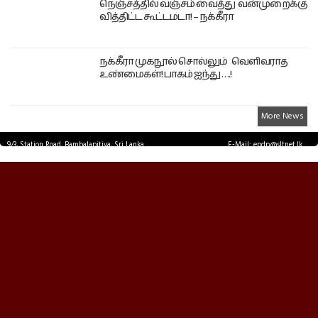
நெஞ்சத்தில் வஞ்சம் வைத்து வன்முறைக்கு
வித்திட்ட கூட்டமடா! – நக்கீரா
நக்கீரா முகநூல் சொல்லும் வெளிவராத
உண்மைகள்! பாகம் ஐந்து ….!
More News
9/3, Station Road, Bambalapitiya, Sri Lanka.
E-Mail: epdp@sltnet.lk
Tel: +94 11 2503467 Fax: +94 11 2585255
© EPDPNEWS.COM 2026.