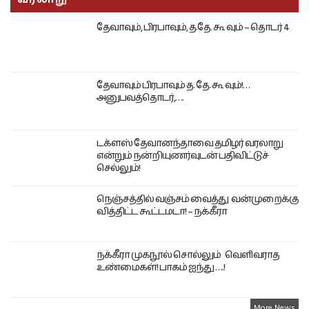
தேவாவும், பிரபாவும், த.தே. கூ வும் – தொடர் 4
தேவாவும் பிரபாவும் த. தே. கூ வும்!…
அனுபவத்தொடர்,….
டக்ளஸ் தேவானந்தாவை தமிழர் வரலாறு
என்றும் நன்றியுணர்வுடன் பதிவிட்டுச்
செல்லும்!
நெஞ்சத்தில் வஞ்சம் வைத்து வன்முறைக்கு
வித்திட்ட கூட்டமடா! – நக்கீரா
நக்கீரா முகநூல் சொல்லும் வெளிவராத
உண்மைகள்! பாகம் ஐந்து ….!
More News