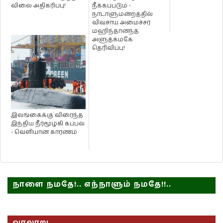
விலை அதிகரிப்பு!
நீக்கப்படும் -
நாடாளுமன்றத்தில்
விவசாய அமைச்சர்
மஹிந்தானந்த
அளுத்கமகே
தெரிவிப்பு!
இலங்கைக்கு விரைந்த
இந்திய நீர்மூழ்கி கப்பல்
- வெளியான காரணம்
நாளை நமதே!.. எந்நாளும் நமதே!!..
வரலாறு