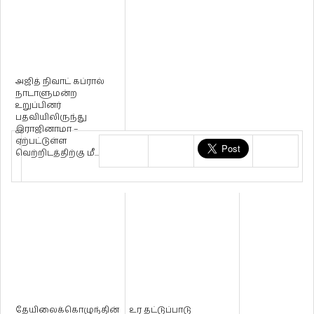
அஜித் நிவாட் கப்ரால்
நாடாளுமன்ற
உறுப்பினர்
பதவியிலிருந்து
இராஜினாமா –
ஏற்பட்டுள்ள
வெற்றிடத்திற்கு மீ...
தேயிலைக்கொழுந்தின்
உர தட்டுப்பாடு