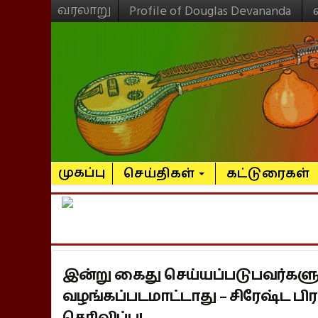
வரலாறு
Profile of Douglas Devananda
முகப்பு
செய்திகள்
கட்டுரைகள்
இன்று கைது செய்யப்படுபவர்கள
வழங்கப்படமாட்டாது – சிரேஷ்ட ப
தெரிவிப்பு!