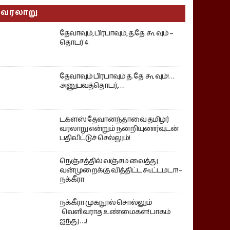
வரலாறு
தேவாவும், பிரபாவும், த.தே. கூ வும் –
தொடர் 4
தேவாவும் பிரபாவும் த. தே. கூ வும்!…
அனுபவத்தொடர்,….
டக்ளஸ் தேவானந்தாவை தமிழர்
வரலாறு என்றும் நன்றியுணர்வுடன்
பதிவிட்டுச் செல்லும்!
நெஞ்சத்தில் வஞ்சம் வைத்து
வன்முறைக்கு வித்திட்ட கூட்டமடா! –
நக்கீரா
நக்கீரா முகநூல் சொல்லும்
வெளிவராத உண்மைகள்! பாகம்
ஐந்து ….!