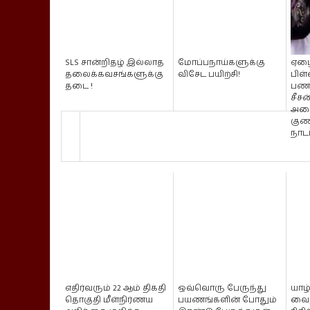
SLS சான்றிதழ் இல்லாத
மோப்பநாய்களுக்கு
ஏழை
தலைக்கவசங்களுக்கு
விசேட பயிற்சி!
பிள
தடை !
பணம
சீசன
அமை
கு
நாடா
எதிர்வரும் 22 ஆம் திகதி
ஒவ்வொரு பேருந்து
யாழ
தொகுதி மீள்நிர்ணய
பயணங்களின் போதும்
வைத