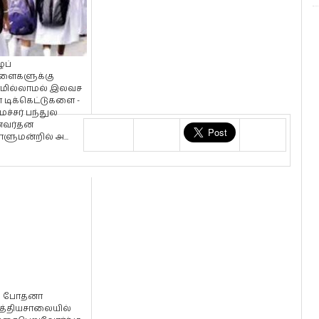
ப்
்ளைகளுக்கு
ில்லாமல் இலவச
் டிக்கெட்டுகளை -
ச்சர் பந்துல
ணவர்தன
ளுமன்றில் அ...
் போதனா
்தியசாலையில்