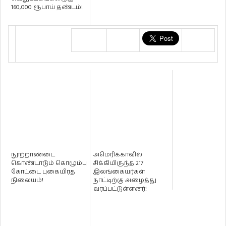
160,000 ரூபாய் தண்டம்!
நூற்றாண்டை
அமெரிக்காவில்
கொண்டாடும் கொழும்பு
சிக்கியிருந்த 217
கோட்டை புகையிரத
இலங்கையர்கள்
நிலையம்!
நாட்டிற்கு அழைத்து
வரப்பட்டுள்ளனர்!