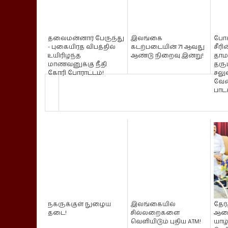
தலைமன்னார் பேருந்து
இலங்கை
போக
- புகையிரத விபத்தில்
கடற்படையின் 71 ஆவது
சீரி
உயிரிழந்த
ஆண்டு நிறைவு இன்று!
தாம
மாணவனுக்கு நீதி
தரு
கோரி போராட்டம்!
சலு
வேண
பாட
நகருக்குள் நுழைய
இலங்கையில்
தேர்
தடை!
சில்லறைகளை
ஆணை
வெளியிடும் புதிய ATM!
யாழ