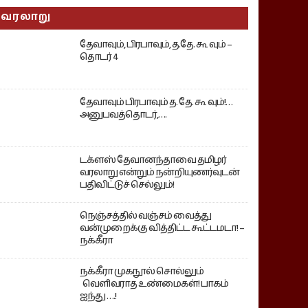
வரலாறு
தேவாவும், பிரபாவும், த.தே. கூ வும் –
தொடர் 4
தேவாவும் பிரபாவும் த. தே. கூ வும்!…
அனுபவத்தொடர்,….
டக்ளஸ் தேவானந்தாவை தமிழர்
வரலாறு என்றும் நன்றியுணர்வுடன்
பதிவிட்டுச் செல்லும்!
நெஞ்சத்தில் வஞ்சம் வைத்து
வன்முறைக்கு வித்திட்ட கூட்டமடா! –
நக்கீரா
நக்கீரா முகநூல் சொல்லும்
வெளிவராத உண்மைகள்! பாகம்
ஐந்து ….!