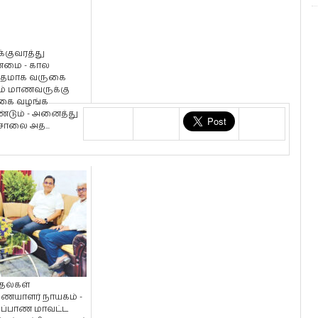
்குவரத்து
ன்மை - கால
தமாக வருகை
ம் மாணவருக்கு
கை வழங்க
்டும் - அனைத்து
சாலை அத...
தல்கள்
யாளர் நாயகம் -
்ப்பாண மாவட்ட