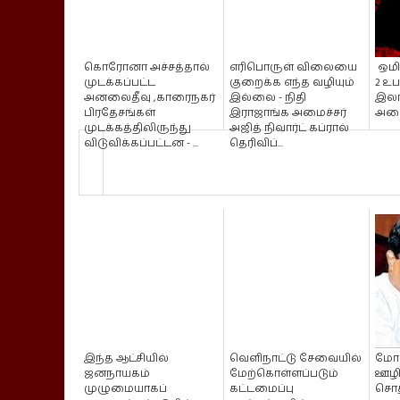
கொரோனா அச்சத்தால்
எரிபொருள் விலையை
ஒமி
முடக்கப்பட்ட
குறைக்க எந்த வழியும்
2 உப
அனலைதீவு ,காரைநகர்
இல்லை - நிதி
இலங
பிரதேசங்கள்
இராஜாங்க அமைச்சர்
அடை
முடக்கத்திலிருந்து
அஜித் நிவார்ட் கப்ரால்
விடுவிக்கப்பட்டன - ...
தெரிவிப்...
இந்த ஆட்சியில்
வெளிநாட்டு சேவையில்
மோச
ஜனநாயகம்
மேற்கொள்ளப்படும்
ஊழி
முழுமையாகப்
கட்டமைப்பு
சொத