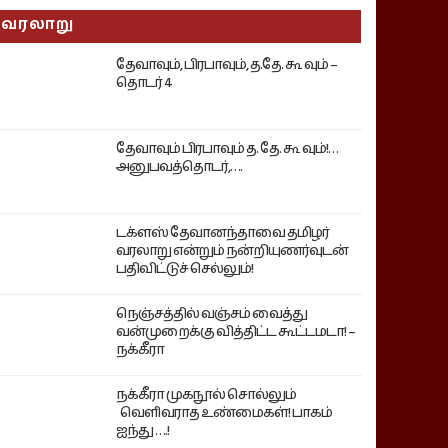
வரலாறு
தேவாவும், பிரபாவும், த.தே. கூ வும் –
தொடர் 4
தேவாவும் பிரபாவும் த. தே. கூ வும்!…
அனுபவத்தொடர்,….
டக்ளஸ் தேவானந்தாவை தமிழர்
வரலாறு என்றும் நன்றியுணர்வுடன்
பதிவிட்டுச் செல்லும்!
நெஞ்சத்தில் வஞ்சம் வைத்து
வன்முறைக்கு வித்திட்ட கூட்டமடா! –
நக்கீரா
நக்கீரா முகநூல் சொல்லும்
வெளிவராத உண்மைகள்! பாகம்
ஐந்து ….!