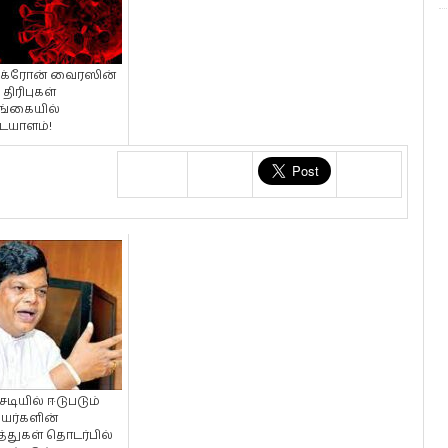
க்ரோன் வைரஸின்
 திரிபுகள்
்கையில்
யாளம்!
டியில் ஈடுபடும்
யர்களின்
்துகள் தொடர்பில்