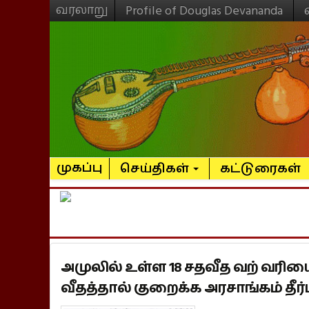
வரலாறு
Profile of Douglas Devananda
முகப்பு
செய்திகள்
கட்டுரைகள்
அமுலில் உள்ள 18 சதவீத வற் வரியை 
வீதத்தால் குறைக்க அரசாங்கம் தீர