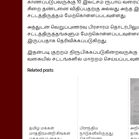
காணப்படுபவருக்கு 10 இலட்சம் ரூபாய் வரையி
சிறை தண்டனை விதிப்பதற்கு அல்லது அந்த
சட்டத்திருத்தம் மேற்கொள்ளப்படவுள்ளது.
அத்துடன் வெறுப்புணர்வு பிரசாரம் தொடர்பில
சட்டத்திருத்தங்களும் மேற்கொள்ளப்படவுள்
இருப்பதாக தெரிவிக்கப்படுகிறது.
இதன்படி குற்றம் நிரூபிக்கப்படுகின்றவருக்
வகையில் சட்டங்களில் மாற்றம் செய்யப்படவுள்
Related posts:
தமிழ் மக்கள்
பிராந்திய
அறிவ
மாத்திரமன்றி சிங்கள
நாடுகளிலிருந்து
தாக்
மக்களும் கைது
கொரோனா
சம்ப