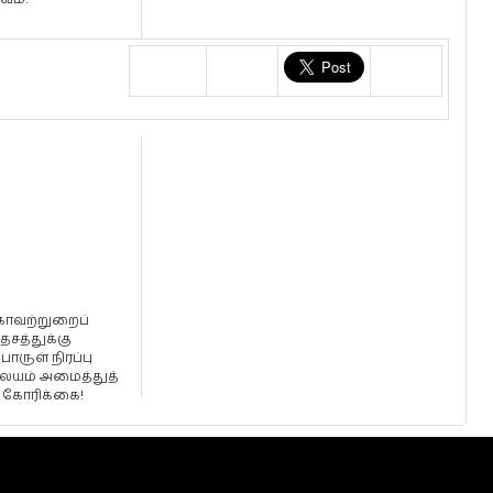
காவற்றுறைப்
ேசத்துக்கு
ொருள் நிரப்பு
ையம் அமைத்துத்
் கோரிக்கை!