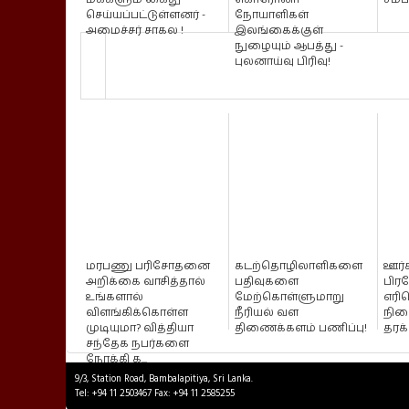
செய்யப்பட்டுள்ளனர் -
நோயாளிகள்
அமைச்சர் சாகல !
இலங்கைக்குள்
நுழையும் ஆபத்து -
புலனாய்வு பிரிவு!
மரபணு பரிசோதனை
கடற்தொழிலாளிகளை
ஊர்
அறிக்கை வாசித்தால்
பதிவுகளை
பிரத
உங்களால்
மேற்கொள்ளுமாறு
எரிப
விளங்கிக்கொள்ள
நீரியல் வள
நில
முடியுமா? வித்தியா
திணைக்களம் பணிப்பு!
தரக
சந்தேக நபர்களை
நோக்கி க...
9/3, Station Road, Bambalapitiya, Sri Lanka.
Tel: +94 11 2503467 Fax: +94 11 2585255