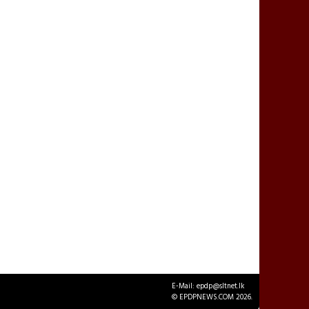
E-Mail: epdp@sltnet.lk
© EPDPNEWS.COM 2026.