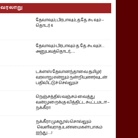
வரலாறு
தேவாவும், பிரபாவும், த.தே. கூ வும் –
தொடர் 4
தேவாவும் பிரபாவும் த. தே. கூ வும்!…
அனுபவத்தொடர்,….
டக்ளஸ் தேவானந்தாவை தமிழர்
வரலாறு என்றும் நன்றியுணர்வுடன்
பதிவிட்டுச் செல்லும்!
நெஞ்சத்தில் வஞ்சம் வைத்து
வன்முறைக்கு வித்திட்ட கூட்டமடா! –
நக்கீரா
நக்கீரா முகநூல் சொல்லும்
வெளிவராத உண்மைகள்! பாகம்
ஐந்து ….!