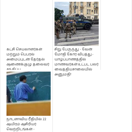
கட்சி செயலாளர்கள்
சிறு பேருந்து - வேன்
மற்றும் பெபரல்
மோதி கோர விபத்து.-
அமைப்புடன் தேர்தல்
யாழ்ப்பாணத்தில்
ஆணைக்குழு தலைவர்
மாணவர்கள் உட்பட பலர்
சந்திப்பு
வைத்தியசாலையில்
அனுமதி!
நாடளாவிய ரீதியில் 22
ஆயிரம் ஆசிரியர்
வெற்றிடங்கள் -