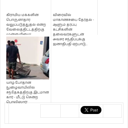
கிராமிய மக்களின்
விரைவில்
பொருளாதார
மாகாணசபை தேர்தல் -
வலுப்படுத்துதல் என்ற
ஆளும் தரப்பு
வேலைத்திட்டத்திற்கு
கட்சிகளின்
முன்னுரிமை!
தலைவர்களுடன்
அவசர சந்திப்புக்கு
ஜனாதிபதி ஏற்பாடு...
யாழ்.போதான
நுழைவாயிலில்
சந்தேகத்திற்கு இடமான
கார் - மீட்டு சென்ற
பொலிஸார்!