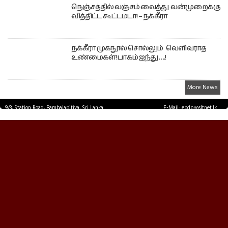
நெஞ்சத்தில் வஞ்சம் வைத்து வன்முறைக்கு
வித்திட்ட கூட்டமடா! – நக்கீரா
நக்கீரா முகநூல் சொல்லும் வெளிவராத
உண்மைகள்! பாகம் ஐந்து ….!
More News
9/3, Station Road, Bambalapitiya, Sri Lanka.
E-Mail: epdp@sltnet.lk
Tel: +94 11 2503467 Fax: +94 11 2585255
© EPDPNEWS.COM 2026.