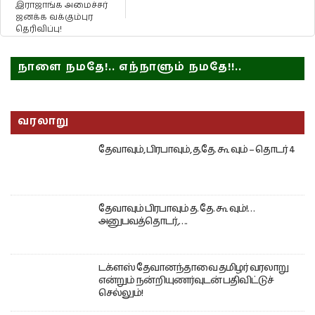
இராஜாங்க அமைச்சர்
ஜனக்க வக்கும்புர
தெரிவிப்பு!
நாளை நமதே!.. எந்நாளும் நமதே!!..
வரலாறு
தேவாவும், பிரபாவும், த.தே. கூ வும் – தொடர் 4
தேவாவும் பிரபாவும் த. தே. கூ வும்!…
அனுபவத்தொடர்,….
டக்ளஸ் தேவானந்தாவை தமிழர் வரலாறு
என்றும் நன்றியுணர்வுடன் பதிவிட்டுச்
செல்லும்!