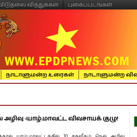
விடுதலை வித்துக்கள்
புகைப்படங்கள்
நாடாளுமன்ற உரைகள்
நாடாளுமன்ற விவ
் அழிவு -யாழ்.மாவட்ட விவசாயக் குழு!
தால் யாழ்.மாவட்டத்தில் 10 சதவீதம் நெல் அழிவு