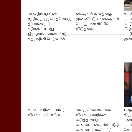
மீண்டும் நாட்டை
கைதிகள் தினத்தை
கடன
மூடுவதற்கு எந்தவொரு
முன்னிட்டு 417 கைதிகள்
நடவ
தீர்மானமும்
பொதுமன்னிப்பில்
ஊழி
எடுக்கப்படாது -
விடுதலை!
நிதி
இராஜாங்க அமைச்சர்
பாதி
சுதர்ஷினி பெர்னாண்...
ஜனாத
கட்டிட உரிமையாளர்
மஹர சிறைச்சாலை
13 
விளக்கமறியலில்!
விவகார அறிக்கை
திரு
அடுத்த வாரம்
நடை
அமைச்சரவையில் - நீதி
நடவ
அமைச்சர் அலி சப்ரி
வெள