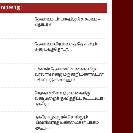
வரலாறு
தேவாவும், பிரபாவும், த.தே. கூ வும் –
தொடர் 4
தேவாவும் பிரபாவும் த. தே. கூ வும்!…
அனுபவத்தொடர்,….
டக்ளஸ் தேவானந்தாவை தமிழர்
வரலாறு என்றும் நன்றியுணர்வுடன்
பதிவிட்டுச் செல்லும்!
நெஞ்சத்தில் வஞ்சம் வைத்து
வன்முறைக்கு வித்திட்ட கூட்டமடா! –
நக்கீரா
நக்கீரா முகநூல் சொல்லும்
வெளிவராத உண்மைகள்! பாகம்
ஐந்து ….!