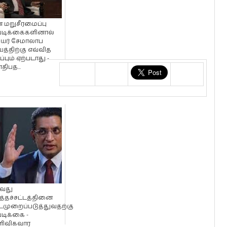
் மறுசீரமைப்பு
டிக்கைகளினால்
யர் சேமாலாப
யத்திற்கு எவ்வித
ப்பும் ஏற்படாது -
ிபத...
ஆவது
த்தச்சட்டத்தினை
முறைப்படுத்துவதற்கு
டிக்கை -
ிவிகவார