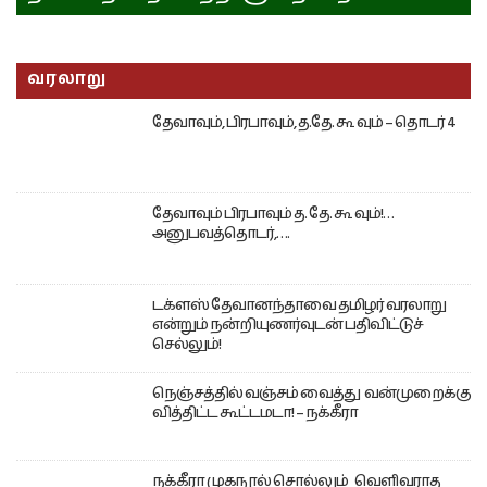
வரலாறு
தேவாவும், பிரபாவும், த.தே. கூ வும் – தொடர் 4
தேவாவும் பிரபாவும் த. தே. கூ வும்!…
அனுபவத்தொடர்,….
டக்ளஸ் தேவானந்தாவை தமிழர் வரலாறு
என்றும் நன்றியுணர்வுடன் பதிவிட்டுச்
செல்லும்!
நெஞ்சத்தில் வஞ்சம் வைத்து வன்முறைக்கு
வித்திட்ட கூட்டமடா! – நக்கீரா
நக்கீரா முகநூல் சொல்லும் வெளிவராத