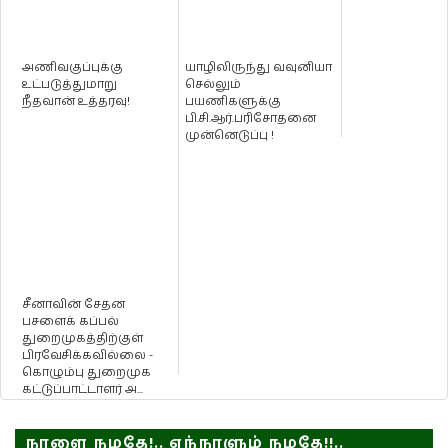
அணிவகுப்புக்கு
யாழிலிருந்து வவுனியா
உட்படுத்துமாறு
செல்லும்
நீதவான் உத்தரவு!
பயணிகளுக்கு
பி.சி.ஆர்.பரிசோதனை
முன்னெடுப்பு !
சீனாவின் சேதன
பசளைக் கப்பல்
துறைமுகத்திற்குள்
பிரவேசிக்கவில்லை -
கொழும்பு துறைமுக
கட்டுப்பாட்டாளர் அ...
நாளை நமதே!.. எந்நாளும் நமதே!!..