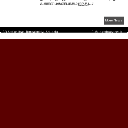
உண்மைகள்! பாகம் ஐந்து ….!
More News
9/3, Station Road, Bambalapitiya, Sri Lanka.
E-Mail: epdp@sltnet.lk
Tel: +94 11 2503467 Fax: +94 11 2585255
© EPDPNEWS.COM 2026.