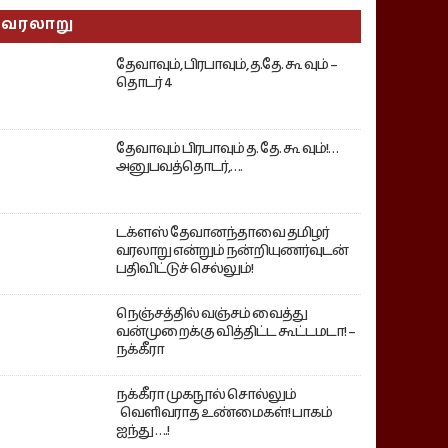
வரலாறு
தேவாவும், பிரபாவும், த.தே. கூ வும் –
தொடர் 4
தேவாவும் பிரபாவும் த. தே. கூ வும்!…
அனுபவத்தொடர்,….
டக்ளஸ் தேவானந்தாவை தமிழர்
வரலாறு என்றும் நன்றியுணர்வுடன்
பதிவிட்டுச் செல்லும்!
நெஞ்சத்தில் வஞ்சம் வைத்து
வன்முறைக்கு வித்திட்ட கூட்டமடா! –
நக்கீரா
நக்கீரா முகநூல் சொல்லும்
வெளிவராத உண்மைகள்! பாகம்
ஐந்து ….!