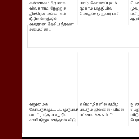
சுன்னாகம் நீர் மாசு
யாழ். கோணப்புலம்
பெ
விவகாரம்: நேற்றுத்
முகாம் பகுதியில்
முய
திடீரென மல்லாகம்
மோதல்: ஒருவர் பலி!
பயிற
நீதிமன்றத்தில்
ஆரம்
ஆஜரான தேசிய நீர்வள
சபையின் ...
வறுமைக்
8 மொழிகளில் தமிழ்
நுண
கோட்டுக்குட்பட்ட குடும்பமொன்றுக்கு
மட்டும் இல்லை - பிமல்
பெற
வடபிராந்திய சத்திய
ரட்னாயக்க எம்.பி!
விட
சாயி நிறுவனத்தால் வீடு
பேரு