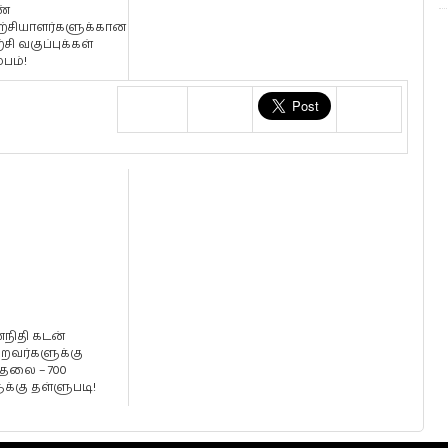
ண்
ற்சியாளர்களுக்கான
்சி வகுப்புக்கள்
பம்!
்நிதி கடன்
்றவர்களுக்கு
ுதலை – 700
க்கு தள்ளுபடி!