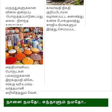
மருந்துகளுக்கான
காலாவதி திகதி
விலை குறைப்பு
குறிப்பிடாமல்
பொருத்தப்பாடுடையது
வழங்கப்பட்ட அனைத்து
அல்ல - நிசாந்த
கனரக போக்குவரத்து
தசநாயக்க!
சாரதி உரிமங்களும்
இரத்து செய்யப்பட...
அத்தியாவசியப்
பொருட்கள்
பலவற்றுக்கான
இறக்குமதி விசேட
சரக்கு வரி உயர்வு -
வர்த்தமானி
அறிவித்தலும் வெள...
நாளை நமதே!.. எந்நாளும் நமதே!!..