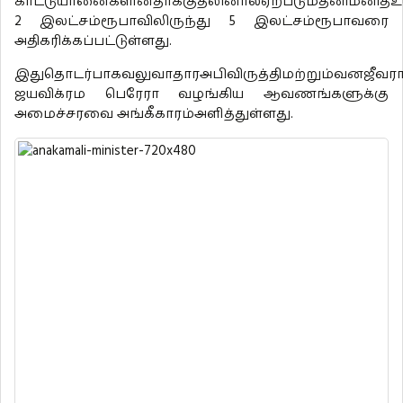
காட்டுயானைகளின்தாக்குதலினால்ஏற்படும்தனிமனிதஉ
2 இலட்சம்ரூபாவிலிருந்து 5 இலட்சம்ரூபாவரை
அதிகரிக்கப்பட்டுள்ளது.
இதுதொடர்பாகவலுவாதாரஅபிவிருத்திமற்றும்வனஜீவரா
ஜயவிக்ரம பெரேரா வழங்கிய ஆவணங்களுக்கு
அமைச்சரவை அங்கீகாரம்அளித்துள்ளது.