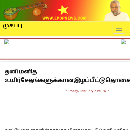
முகப்பு
Naviga
தனி மனித
உயிர்சேதங்களுக்கானஇழப்பீட்டுதொகைஅ
Thursday, February 23rd, 2017