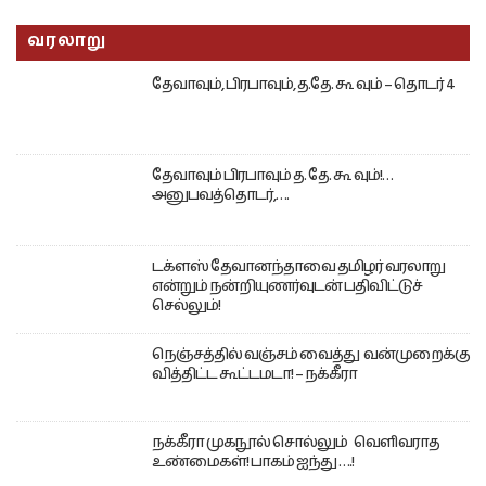
வரலாறு
தேவாவும், பிரபாவும், த.தே. கூ வும் – தொடர் 4
தேவாவும் பிரபாவும் த. தே. கூ வும்!…
அனுபவத்தொடர்,….
டக்ளஸ் தேவானந்தாவை தமிழர் வரலாறு
என்றும் நன்றியுணர்வுடன் பதிவிட்டுச்
செல்லும்!
நெஞ்சத்தில் வஞ்சம் வைத்து வன்முறைக்கு
வித்திட்ட கூட்டமடா! – நக்கீரா
நக்கீரா முகநூல் சொல்லும் வெளிவராத
உண்மைகள்! பாகம் ஐந்து ….!