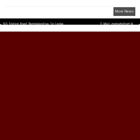
More News
9/3, Station Road, Bambalapitiya, Sri Lanka.
E-Mail: epdp@sltnet.lk
Tel: +94 11 2503467 Fax: +94 11 2585255
© EPDPNEWS.COM 2026.