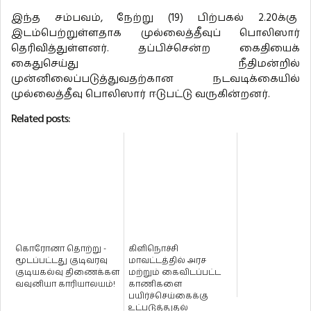
இந்த சம்பவம், நேற்று (19) பிற்பகல் 2.20க்கு
இடம்பெற்றுள்ளதாக முல்லைத்தீவுப் பொலிஸார்
தெரிவித்துள்ளனர். தப்பிச்சென்ற கைதியைக்
கைதுசெய்து நீதிமன்றில்
முன்னிலைப்படுத்துவதற்கான நடவடிக்கையில்
முல்லைத்தீவு பொலிஸார் ஈடுபட்டு வருகின்றனர்.
Related posts:
கொரோனா தொற்று -
கிளிநொச்சி
மூடப்பட்டது குடிவரவு
மாவட்டத்தில் அரச
குடியகல்வு திணைக்கள
மற்றும் கைவிடப்பட்ட
வவுனியா காரியாலயம்!
காணிகளை
பயிர்ச்செய்கைக்கு
உட்படுத்துதல்