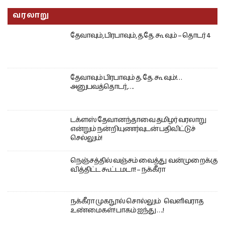
வரலாறு
தேவாவும், பிரபாவும், த.தே. கூ வும் – தொடர் 4
தேவாவும் பிரபாவும் த. தே. கூ வும்!…
அனுபவத்தொடர்,….
டக்ளஸ் தேவானந்தாவை தமிழர் வரலாறு
என்றும் நன்றியுணர்வுடன் பதிவிட்டுச்
செல்லும்!
நெஞ்சத்தில் வஞ்சம் வைத்து வன்முறைக்கு
வித்திட்ட கூட்டமடா! – நக்கீரா
நக்கீரா முகநூல் சொல்லும் வெளிவராத
உண்மைகள்! பாகம் ஐந்து ….!