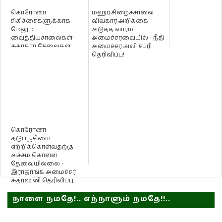
கொரோனா
மஹர சிறைச்சாலை
சிகிச்சைகளுக்காக
விவகார அறிக்கை
மேலும்
அடுத்த வாரம்
வைத்தியசாலைகள் -
அமைச்சரவையில் - நீதி
சுகாதார சேவைகள்
அமைச்சர் அலி சப்ரி
பணிப்பாளர் தெரிவிப்பு!
தெரிவிப்பு!
கொரோனா
தடுப்பூசியை
ஏற்றிக்கொள்வதற்கு
அச்சம் கொள்ள
தேவையில்லை -
இராஜாங்க அமைச்சர்
சுதர்ஷனி தெரிவிப்பு...
நாளை நமதே!.. எந்நாளும் நமதே!!..