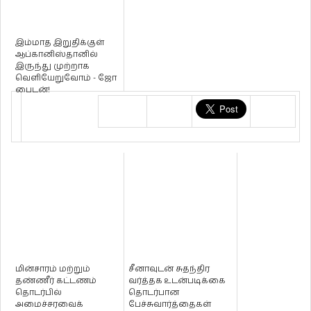
இம்மாத இறுதிக்குள்
ஆப்கானிஸ்தானில்
இருந்து முற்றாக
வெளியேறுவோம் - ஜோ
பைடன்!
மின்சாரம் மற்றும்
சீனாவுடன் சுதந்திர
தண்ணீர் கட்டணம்
வர்த்தக உடன்படிக்கை
தொடர்பில்
தொடர்பான
அமைச்சரவைக்
பேச்சுவார்த்தைகள்