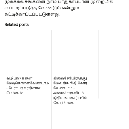
முகக்கவசங்களை நாம் பாதுகாப்பான முறையில்
அப்புறப்படுத்த வேண்டும் என்றும்
சுட்டிக்காட்டப்பட்டுள்ளது.
Related posts:
வழிபாடுகளை
திறைசேரியிருந்து
மேற்கொள்ளவேண்டாம்
மேலதிக நிதி கோர
- பேராயர் கர்தினால்
வேண்டாம் -
மெல்கம்!
அமைச்சர்களிடம்
நிதியமைச்சர் பசில்
கோரிக்கை!