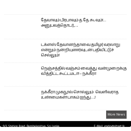
தேவாவும் பிரபாவும் த. தே. கூ வும்!…
அனுபவத்தொடர்,….
டக்ளஸ் தேவானந்தாவை தமிழர் வரலாறு
என்றும் நன்றியுணர்வுடன் பதிவிட்டுச்
செல்லும்!
நெஞ்சத்தில் வஞ்சம் வைத்து வன்முறைக்கு
வித்திட்ட கூட்டமடா! – நக்கீரா
நக்கீரா முகநூல் சொல்லும் வெளிவராத
உண்மைகள்! பாகம் ஐந்து ….!
More News
9/3, Station Road, Bambalapitiya, Sri Lanka.
E-Mail: epdp@sltnet.lk