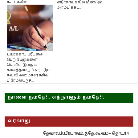
கூட்டத்தில்
எதிர்காலத்தில் மீண்டும்
தீர்மானிக்கவில்லை -
ஆரம்பிக்கப...
அமைச்சர் ரம...
உயர்த்தரப் பரீட்சை
பெறுபேறுகளை
வெளியிடுவதில்
காலத்தாமதம் ஏற்படும் -
கல்வி அமைச்சர் சுசில்
பிரேமஜயந்த...
நாளை நமதே!.. எந்நாளும் நமதே!!..
வரலாறு
தேவாவும், பிரபாவும், த.தே. கூ வும் – தொடர் 4