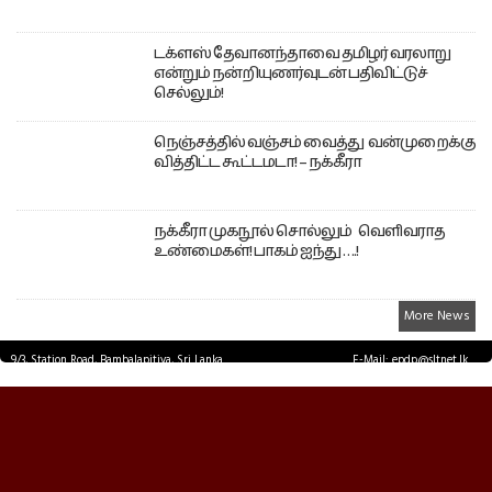
டக்ளஸ் தேவானந்தாவை தமிழர் வரலாறு
என்றும் நன்றியுணர்வுடன் பதிவிட்டுச்
செல்லும்!
நெஞ்சத்தில் வஞ்சம் வைத்து வன்முறைக்கு
வித்திட்ட கூட்டமடா! – நக்கீரா
நக்கீரா முகநூல் சொல்லும் வெளிவராத
உண்மைகள்! பாகம் ஐந்து ….!
More News
9/3, Station Road, Bambalapitiya, Sri Lanka.
E-Mail: epdp@sltnet.lk
Tel: +94 11 2503467 Fax: +94 11 2585255
© EPDPNEWS.COM 2026.