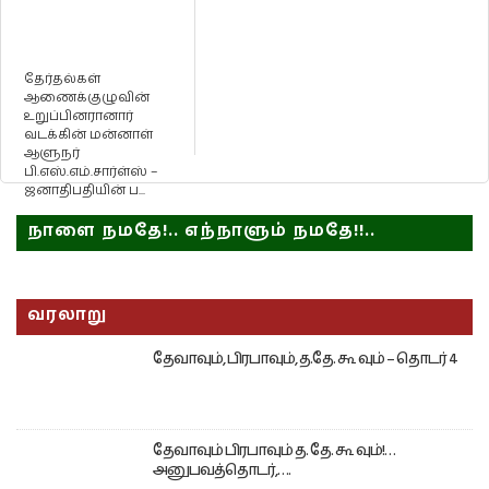
தேர்தல்கள்
ஆணைக்குழுவின்
உறுப்பினரானார்
வடக்கின் மன்னாள்
ஆளுநர்
பி.எஸ்.எம்.சார்ள்ஸ் –
ஜனாதிபதியின் ப...
நாளை நமதே!.. எந்நாளும் நமதே!!..
வரலாறு
தேவாவும், பிரபாவும், த.தே. கூ வும் – தொடர் 4
தேவாவும் பிரபாவும் த. தே. கூ வும்!…
அனுபவத்தொடர்,….