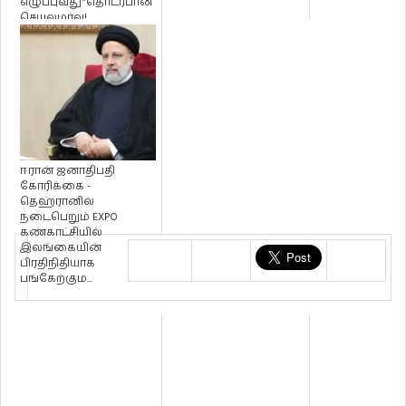
எழுப்புவது"தொடர்பான
செயலமர்வு!
ஈரான் ஜனாதிபதி
கோரிக்கை -
தெஹ்ரானில்
நடைபெறும் EXPO
கண்காட்சியில்
இலங்கையின்
பிரதிநிதியாக
பங்கேற்கும...