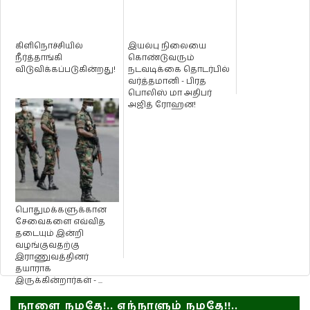
கிளிநொச்சியில்
இயல்பு நிலையை
நீர்த்தாங்கி
கொண்டுவரும்
விடுவிக்கப்படுகின்றது!
நடவடிக்கை தொடர்பில்
வர்த்தமானி - பிரத
பொலிஸ் மா அதிபர்
அஜித் ரோஹன!
பொதுமக்களுக்கான
சேவைகளை எவ்வித
தடையும் இன்றி
வழங்குவதற்கு
இராணுவத்தினர்
தயாராக
இருக்கின்றார்கள் - ...
நாளை நமதே!.. எந்நாளும் நமதே!!..