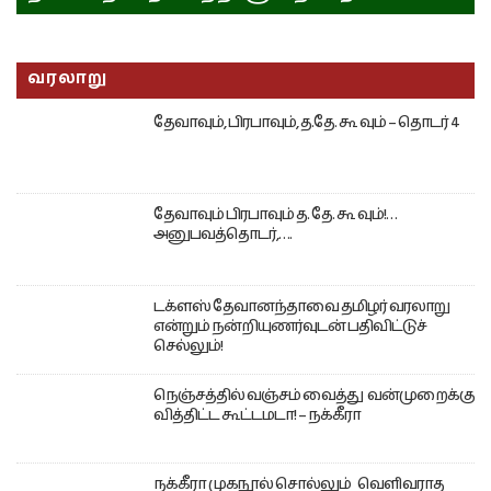
வரலாறு
தேவாவும், பிரபாவும், த.தே. கூ வும் – தொடர் 4
தேவாவும் பிரபாவும் த. தே. கூ வும்!…
அனுபவத்தொடர்,….
டக்ளஸ் தேவானந்தாவை தமிழர் வரலாறு
என்றும் நன்றியுணர்வுடன் பதிவிட்டுச்
செல்லும்!
நெஞ்சத்தில் வஞ்சம் வைத்து வன்முறைக்கு
வித்திட்ட கூட்டமடா! – நக்கீரா
நக்கீரா முகநூல் சொல்லும் வெளிவராத