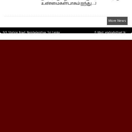
உண்மைகள்! பாகம் ஐந்து ….!
More News
9/3, Station Road, Bambalapitiya, Sri Lanka.
E-Mail: epdp@sltnet.lk
Tel: +94 11 2503467 Fax: +94 11 2585255
© EPDPNEWS.COM 2026.