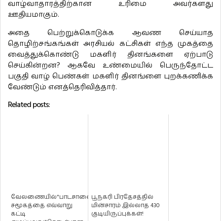
வாழ்வாதாரத்திற்கான உரிமை அவர்களது
ஊதியமாகும்.
அதை பெற்றுக்கொடுக்க ஆவண செய்யாத
தொழிற்சங்கங்கள் அரசியல் கட்சிகள் எந்த முகத்தை
வைத்துக்கொண்டு மகளிர் தினங்களை ஏற்பாடு
செய்கின்றன? ஆகவே உண்மையில் பெருந்தோட்ட
பகுதி வாழ் பெண்கள் மகளிர் தினங்ளை புறக்கணிக்க
வேண்டும் எனத்தெரிவித்தார்.
Related posts:
வேலணையில்"பாடசாலை
பூநகரி பிரதேசத்தில்
சமூகத்தை எவ்வாறு
மின்சாரம் இல்லாத 430
கட்டி
குடியிருப்புக்கள்!