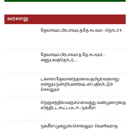
வரலாறு
தேவாவும், பிரபாவும், த.தே. கூ வும் – தொடர் 4
தேவாவும் பிரபாவும் த. தே. கூ வும்!…
அனுபவத்தொடர்,….
டக்ளஸ் தேவானந்தாவை தமிழர் வரலாறு
என்றும் நன்றியுணர்வுடன் பதிவிட்டுச்
செல்லும்!
நெஞ்சத்தில் வஞ்சம் வைத்து வன்முறைக்கு
வித்திட்ட கூட்டமடா! – நக்கீரா
நக்கீரா முகநூல் சொல்லும் வெளிவராத