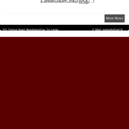
உண்மைகள்! பாகம் ஐந்து ….!
More News
9/3, Station Road, Bambalapitiya, Sri Lanka.
E-Mail: epdp@sltnet.lk
Tel: +94 11 2503467 Fax: +94 11 2585255
© EPDPNEWS.COM 2026.