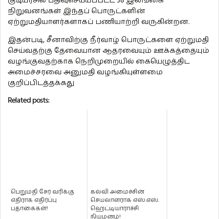
குடியரசில் பதிவுசெய்யப்பட்ட 38 இலங்கை
நிறுவனங்கள் இந்தப் பொருட்களின்
ஏற்றுமதியாளர்களாகப் பணியாற்றி வருகின்றன.
இதன்படி, சீனாவிற்கு நீர்வாழ் பொருட்களை ஏற்றுமதி
செய்வதற்கு தேவையான ஆதரவையும் ஊக்கத்தையும்
வழங்குவதற்காக நெறிமுறையில் கையெழுத்திட
அமைச்சரவை அனுமதி வழங்கியுள்ளமை
குறிப்பிடத்தக்கது
Related posts:
பெறுமதி சேர் வரிக்கு
கல்வி அமைச்சின்
எதிராக எதிர்ப்பு
செயலாளராக எஸ்.எஸ்.
பதாகைகள்!
ஹெட்டியாராச்சி
நியமனம்!