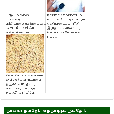
யாழ். பல்கலை
நான்காம் காலாண்டில்
மாணவர்
நாட்டின் பொருளாதாரம்
படுகொலை:உண்மையைக்
ஸ்திரமடையும் - நிதி
கண்டறியும் விசேட
இராஜாங்க அமைச்சர்
அதிகாரிகள் குழு யாழ்.
ஷெஹான் சேமசிங்க
வருகை!
நம்பி...
நெல் கொள்வனவுக்காக
20 பில்லியன் ரூபாவை
ஒதுக்க அரசு தயார் -
அமைச்சர் மஹிந்த
அமரவீர அறிவிப்பு!
நாளை நமதே!.. எந்நாளும் நமதே!!..