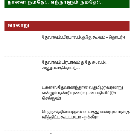
நாளை நமதே!.. எந்நாளும் நமதே!!..
வரலாறு
தேவாவும், பிரபாவும், த.தே. கூ வும் – தொடர் 4
தேவாவும் பிரபாவும் த. தே. கூ வும்!…
அனுபவத்தொடர்,….
டக்ளஸ் தேவானந்தாவை தமிழர் வரலாறு
என்றும் நன்றியுணர்வுடன் பதிவிட்டுச்
செல்லும்!
நெஞ்சத்தில் வஞ்சம் வைத்து வன்முறைக்கு
வித்திட்ட கூட்டமடா! – நக்கீரா