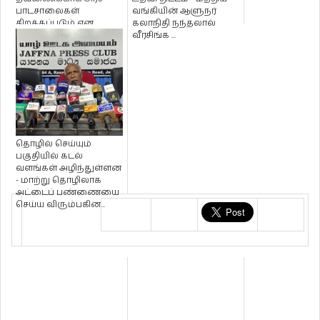
பாடசாலைகள்
வங்கியின் ஆளுநர்
திறக்கப்படும் என
கலாநிதி நந்தலால்
தகவல்!
வீரசிங்க ...
தொழில் செய்யும்
பகுதியில் கடல்
வளங்கள் அழிந்துள்ளன
- மாற்று தொழிலாக
அட்டைப் பண்ணையை
செய்ய விரும்பகின...