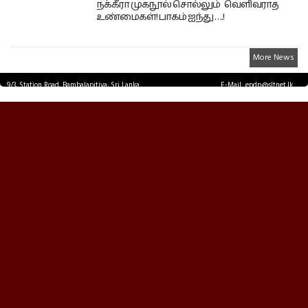
நக்கீரா முகநூல் சொல்லும் வெளிவராத
உண்மைகள்! பாகம் ஐந்து ….!
More News
9/3, Station Road, Bambalapitiya, Sri Lanka.
E-Mail: epdp@sltnet.lk
Tel: +94 11 2503467 Fax: +94 11 2585255
© EPDPNEWS.COM 2026.