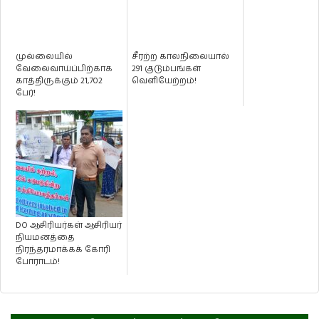
முல்லையில்
சீரற்ற காலநிலையால்
வேலைவாய்ப்பிற்காக
291 குடும்பங்கள்
காத்திருக்கும் 21,702
வெளியேற்றம்!
பேர்!
DO ஆசிரியர்கள் ஆசிரியர்
நியமனத்தை
நிரந்தரமாக்கக் கோரி
போராடம்!