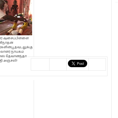
ர் ஆசைப்பிள்ளை
ிநாதன்
்களின்பூதவுடலுக்கு
லாளர் நாயகம்
ளஸ் தேவானந்தா
தி அஞ்சலி!