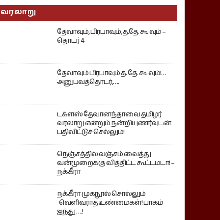
வரலாறு
தேவாவும், பிரபாவும், த.தே. கூ வும் –
தொடர் 4
தேவாவும் பிரபாவும் த. தே. கூ வும்!…
அனுபவத்தொடர்,….
டக்ளஸ் தேவானந்தாவை தமிழர்
வரலாறு என்றும் நன்றியுணர்வுடன்
பதிவிட்டுச் செல்லும்!
நெஞ்சத்தில் வஞ்சம் வைத்து
வன்முறைக்கு வித்திட்ட கூட்டமடா! –
நக்கீரா
நக்கீரா முகநூல் சொல்லும்
வெளிவராத உண்மைகள்! பாகம்
ஐந்து ….!