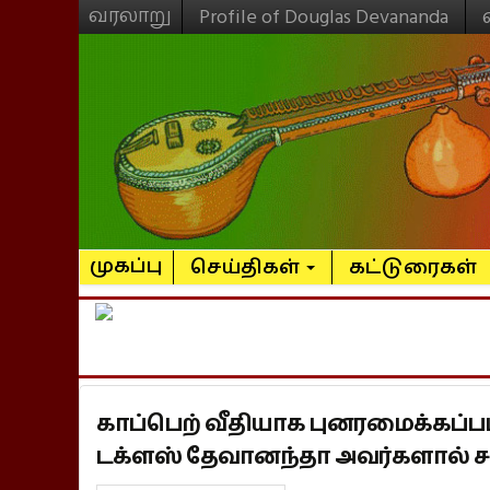
வரலாறு
Profile of Douglas Devananda
முகப்பு
செய்திகள்
கட்டுரைகள்
காப்பெற் வீதியாக புனரமைக்கப்
டக்ளஸ் தேவானந்தா அவர்களால் சம