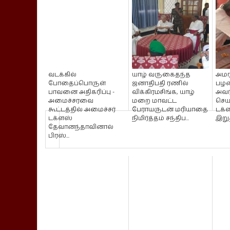
வடக்கில்
யாழ் வருகைதந்த
அமர
போதைப்பொருள்
ஜனாதிபதி ரணில்
பழன
பாவனை அதிகரிப்பு -
விக்கிரமசிங்க, யாழ்
அவர
அமைச்சரவை
மறை மாவட்ட
செய
கூட்டத்தில் அமைச்சர்
பேராயருடன் மரியாதை
டக்
டக்ளஸ்
நிமிர்த்தம் சந்திப...
இறு
தேவானந்தாவினால்
பிரஸ்...