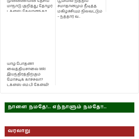
முன்னணியின் தேசிய
பூமியில் நித்திய
மாநாடு குறித்து தோழர்
சமாதானமும் நீடித்த
டக்ளஸ் தேவானந்தா
மகிழ்ச்சியும் நிலவட்டும்
வழங்கிய ஆசிச்செ...
– நத்தார் வ...
யாழ்.போதனா
வைத்தியசாலை MRI
இயந்திரத்திற்கும்
மோசடிக் காச்சலா?
டக்ளஸ் எம்.பி கேள்வி!
நாளை நமதே!.. எந்நாளும் நமதே!!..
வரலாறு