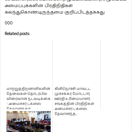
அமைப்புக்களின் பிரதிநிதிகள்
கலந்துகொண்டிருந்தமை குறிப்பிடத்தக்கது
000
Related posts:
மாற்றுத்திறனாளிகளின்
கிளிநொச்சி மாவட்ட
தேவைகள் தொடர்பில்
முச்சக்கர மோட்டார்
விரைவான நடவடிக்கை
ஊர்தி உரிமையாளர்
- அமைச்சர் டக்ளஸ்
சங்கத்தின் பிரதிநிகள்
தேவானந்தா!
அமைச்சர் டக்ளஸ்
தேவானந்த...