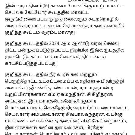
இன்றையதினம்(16) காலை 9 மணிக்கு யாழ் மாவட்ட
செயலக கேட்போர் கூடத்தில் மாவட்ட
ஒருங்கிணைப்புக் குழு தலைவரும் கடற்றொழில்
அமைச்சருமான டக்ளஸ் தேவானந்தா தலைமையில்
குறித்த கூட்டம் ஆரம்பமானது.
குறித்த கூட்டத்தில் 2024 ஆம் ஆண்டு வரவு செலவு
திட்ட பன்முகப்படுத்தப்பட்ட நிதியில் இவ்வருடத்தில்
முன்டெடுக்கப்படவுள்ள வேலைத் திட்டங்கள்
காட்சிப்படுத்தப்பட்டது
குறித்த கூட்டத்தில் நீர் வழங்கல் மற்றும்
பெருந்தோட்ட உட்கட்டமைப்பு வசதிகள் அபிவிருத்தி
அமைச்சர் ஜீவன் தொண்டமான், நாடாளுமன்ற
உறுப்பினர்களான எம்.ஏ.சுமந்திரன், சி.சிறிதரன்,
அங்கஜன் இராமநாதன், கஜேந்திரகுமார்
பொன்னம்பலம், செ.கஜேந்திரன், யாழ்ப்பாண மாவட்ட
செயலாளர் அம்பலவாணர் சிவபாலசுந்தரன், வடக்கு
மாகாண சபை அவைத் தலைவர் சி.வி.கே.சிவஞானம்,
திணைக்களங்களின் தலைவர்கள், பிரதேச
செயலாளர்கள், பொலிஸார், முப்படையினர், சமூகமட்ட