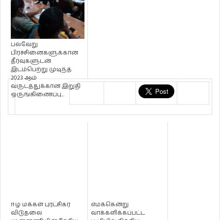
பல்வேறு
பிரச்சினைகளுக்கான
தீர்வுகளுடன்
இடம்பெற்று முடிந்த
2023 ஆம்
வருடத்துக்கான இறுதி
ஒருங்கிணைப்பு...
ஈழ மக்கள் புரட்சிகர
எமக்கென்று
விடுதலை
வாக்களிக்கப்பட்ட