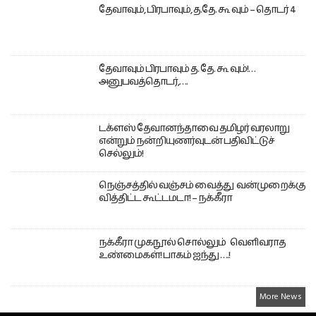
தேவாவும், பிரபாவும், த.தே. கூ வும் – தொடர் 4
தேவாவும் பிரபாவும் த. தே. கூ வும்!…
அனுபவத்தொடர்,….
டக்ளஸ் தேவானந்தாவை தமிழர் வரலாறு
என்றும் நன்றியுணர்வுடன் பதிவிட்டுச்
செல்லும்!
நெஞ்சத்தில் வஞ்சம் வைத்து வன்முறைக்கு
வித்திட்ட கூட்டமடா! – நக்கீரா
நக்கீரா முகநூல் சொல்லும் வெளிவராத
உண்மைகள்! பாகம் ஐந்து ….!
More News