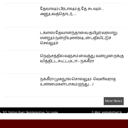
தேவாவும் பிரபாவும் த. தே. கூ வும்!…
அனுபவத்தொடர்,….
டக்ளஸ் தேவானந்தாவை தமிழர் வரலாறு
என்றும் நன்றியுணர்வுடன் பதிவிட்டுச்
செல்லும்!
நெஞ்சத்தில் வஞ்சம் வைத்து வன்முறைக்கு
வித்திட்ட கூட்டமடா! – நக்கீரா
நக்கீரா முகநூல் சொல்லும் வெளிவராத
உண்மைகள்! பாகம் ஐந்து ….!
More News
9/3, Station Road, Bambalapitiya, Sri Lanka.
E-Mail: epdp@sltnet.lk
Tel: +94 11 2503467 Fax: +94 11 2585255
© EPDPNEWS.COM 2026.