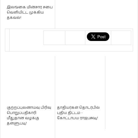
இலங்கை மின்சார சபை
வெளியிட்ட முக்கிய
தகவல்!
குற்றப்புலனாய்வு பிரிவு
தாதியர்கள் தொடர்பில்
பொறுப்பதிகாரி
புதிய திட்டம் -
மீதுதான வழக்கு
கோட்டாபய ராஜபக்ஷ!
தள்ளுபடி!