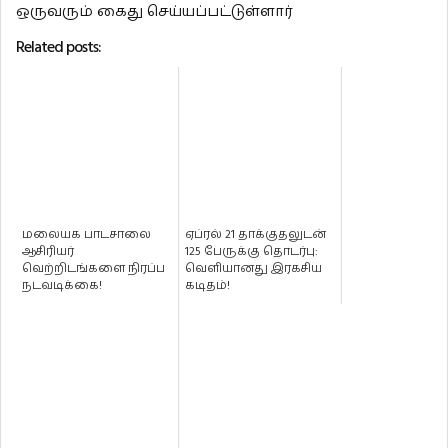
ஒருவரும் கைது செய்யப்பட்டுள்ளார்
Related posts:
மலையக பாடசாலை
ஏப்ரல் 21 தாக்குதலுடன்
ஆசிரியர்
125 பேருக்கு தொடர்பு:
வெற்றிடங்களை நிரப்ப
வெளியானது இரகசிய
நடவடிக்கை!
கடிதம்!