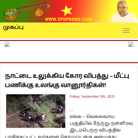
முகப்பு
Naviga
நாட்டை உலுக்கிய கோர விபத்து – மீட்பு
பணிக்கு உலங்கு வானூர்திகள்!
Friday, September 5th, 2025
…
எல்ல – வெல்லவாய
பகுதியில் நேற்று நள்ளிரவு
இடம்பெற்ற விபத்தில்
பாதிக்கப்பட்டவர்களை கொழும்புக்கு அழைத்து