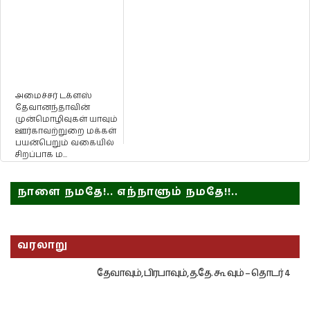
அமைச்சர் டக்ளஸ்
தேவானந்தாவின்
முன்மொழிவுகள் யாவும்
ஊர்காவற்றுறை மக்கள்
பயன்பெறும் வகையில்
சிறப்பாக ம...
நாளை நமதே!.. எந்நாளும் நமதே!!..
வரலாறு
தேவாவும், பிரபாவும், த.தே. கூ வும் – தொடர் 4