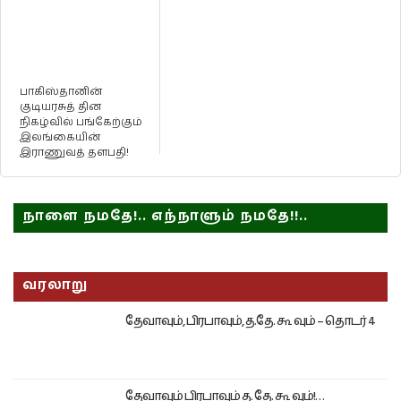
பாகிஸ்தானின்
குடியரசுத் தின
நிகழ்வில் பங்கேற்கும்
இலங்கையின்
இராணுவத் தளபதி!
நாளை நமதே!.. எந்நாளும் நமதே!!..
வரலாறு
தேவாவும், பிரபாவும், த.தே. கூ வும் – தொடர் 4
தேவாவும் பிரபாவும் த. தே. கூ வும்!…