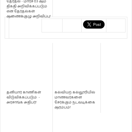
தேர்தல் - மார்ச் 03 ஆம்
திகதி அறிவிக்கப்படும்
என தேர்தல்கள்
ஆணைக்குழு அறிவிப்பு!
தனியார் காணிகள்
கல்வியற் கல்லூரியில்
விடுவிக்கப்படும் -
மாணவர்களை
அரசாங்க அதிபர்!
சேர்க்கும் நடவடிக்கை
ஆரம்பம்!