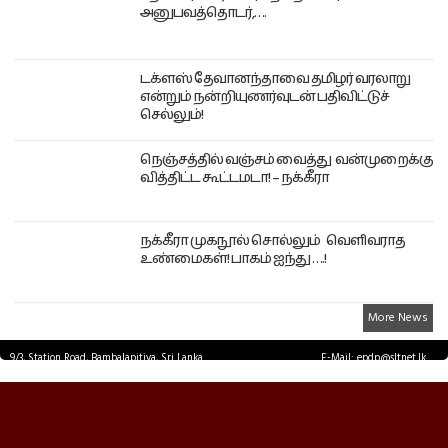
அனுபவத்தொடர்,….
டக்ளஸ் தேவானந்தாவை தமிழர் வரலாறு
என்றும் நன்றியுணர்வுடன் பதிவிட்டுச்
செல்லும்!
நெஞ்சத்தில் வஞ்சம் வைத்து வன்முறைக்கு
வித்திட்ட கூட்டமடா! – நக்கீரா
நக்கீரா முகநூல் சொல்லும் வெளிவராத
உண்மைகள்! பாகம் ஐந்து ….!
More News
9/3, Station Road, Bambalapitiya, Sri Lanka.
E-Mail: epdp@sltnet.lk
Tel: +94 11 2503467 Fax: +94 11 2585255
© EPDPNEWS.COM 2026.