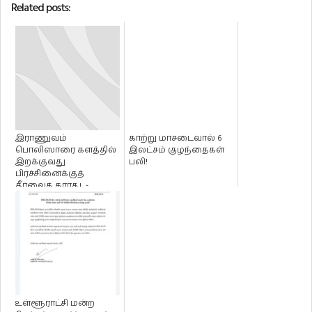
Related posts:
இராணுவம்
காற்று மாசடைவால் 6
பொலிஸாரை களத்தில்
இலட்சம் குழந்தைகள்
இறக்குவது
பலி!
பிரச்சினைக்குத்
தீர்வைத் தராது -
நாடாளுமன்றில்
டக்ளஸ் தேவானந்த...
உள்ளூராட்சி மன்ற