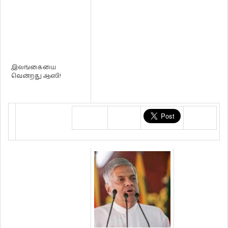
இலங்கையை
வென்றது ஆஸி!