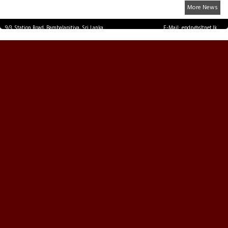
More News
9/3, Station Road, Bambalapitiya, Sri Lanka.
E-Mail: epdp@sltnet.lk
Tel: +94 11 2503467 Fax: +94 11 2585255
© EPDPNEWS.COM 2026.