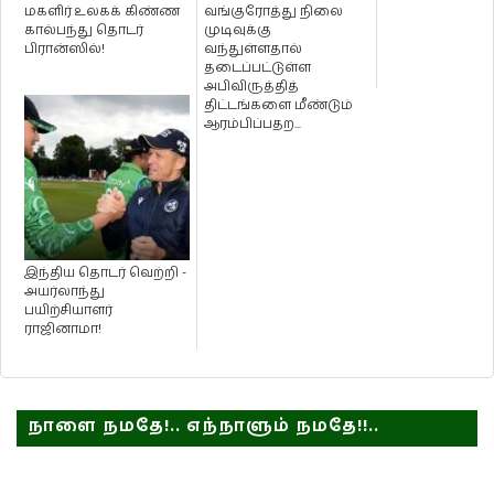
மகளிர் உலகக் கிண்ண
வங்குரோத்து நிலை
கால்பந்து தொடர்
முடிவுக்கு
பிரான்ஸில்!
வந்துள்ளதால்
தடைப்பட்டுள்ள
அபிவிருத்தித்
திட்டங்களை மீண்டும்
ஆரம்பிப்பதற...
இந்திய தொடர் வெற்றி -
அயர்லாந்து
பயிற்சியாளர்
ராஜினாமா!
நாளை நமதே!.. எந்நாளும் நமதே!!..