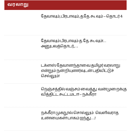
வரலாறு
தேவாவும், பிரபாவும், த.தே. கூ வும் – தொடர் 4
தேவாவும் பிரபாவும் த. தே. கூ வும்!…
அனுபவத்தொடர்,….
டக்ளஸ் தேவானந்தாவை தமிழர் வரலாறு
என்றும் நன்றியுணர்வுடன் பதிவிட்டுச்
செல்லும்!
நெஞ்சத்தில் வஞ்சம் வைத்து வன்முறைக்கு
வித்திட்ட கூட்டமடா! – நக்கீரா
நக்கீரா முகநூல் சொல்லும் வெளிவராத
உண்மைகள்! பாகம் ஐந்து ….!