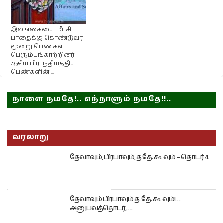
இலங்கையை மீட்சி
பாதைக்கு கொண்டுவர
மூன்று பெண்கள்
பெரும்பங்காற்றினர் -
ஆசிய பிராந்தியத்திய
பெண்களின் ...
நாளை நமதே!.. எந்நாளும் நமதே!!..
வரலாறு
தேவாவும், பிரபாவும், த.தே. கூ வும் – தொடர் 4
தேவாவும் பிரபாவும் த. தே. கூ வும்!…
அனுபவத்தொடர்,….