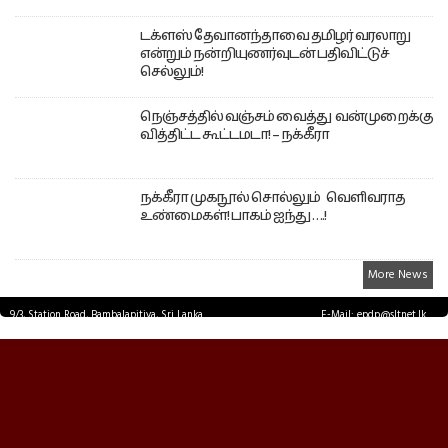
டக்ளஸ் தேவானந்தாவை தமிழர் வரலாறு
என்றும் நன்றியுணர்வுடன் பதிவிட்டுச்
செல்லும்!
நெஞ்சத்தில் வஞ்சம் வைத்து வன்முறைக்கு
வித்திட்ட கூட்டமடா! – நக்கீரா
நக்கீரா முகநூல் சொல்லும் வெளிவராத
உண்மைகள்! பாகம் ஐந்து ….!
More News
9/3, Station Road, Bambalapitiya, Sri Lanka.
E-Mail: epdp@sltnet.lk
Tel: +94 11 2503467 Fax: +94 11 2585255
© EPDPNEWS.COM 2026.