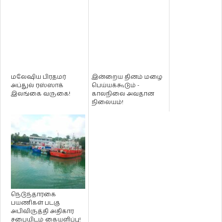
மலேஷிய பிரதமர்
இன்றைய தினம் மழை
அப்துல் ரஸ்ஸாக்
பெய்யக்கூடும் -
இலங்கை வருகை!
காலநிலை அவதான
நிலையம்!
நெடுந்தாரகை
பயணிகள் படகு
அபிவிருத்தி அதிகார
சபையிடம் கையளிப்பு!