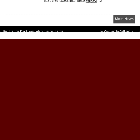
உண்மைகள்! பாகம் ஐந்து ….!
More News
9/3, Station Road, Bambalapitiya, Sri Lanka.
E-Mail: epdp@sltnet.lk
Tel: +94 11 2503467 Fax: +94 11 2585255
© EPDPNEWS.COM 2026.