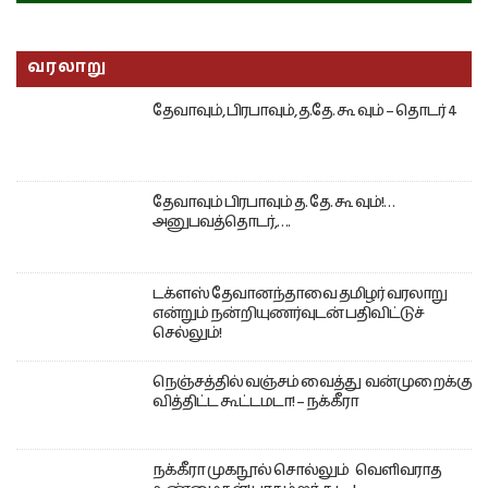
வரலாறு
தேவாவும், பிரபாவும், த.தே. கூ வும் – தொடர் 4
தேவாவும் பிரபாவும் த. தே. கூ வும்!…
அனுபவத்தொடர்,….
டக்ளஸ் தேவானந்தாவை தமிழர் வரலாறு
என்றும் நன்றியுணர்வுடன் பதிவிட்டுச்
செல்லும்!
நெஞ்சத்தில் வஞ்சம் வைத்து வன்முறைக்கு
வித்திட்ட கூட்டமடா! – நக்கீரா
நக்கீரா முகநூல் சொல்லும் வெளிவராத