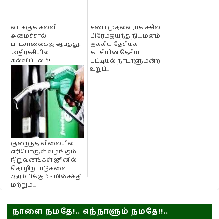
வடக்குக் கல்வி
சபை முதல்வராக சுசில்
அமைச்சால்
பிரேமஜயந்த நியமனம் -
பாடசாலைக்கு ஆபத்து:
ஐக்கிய தேசியக்
அதிர்ச்சியில்
கட்சியின் தேசியப்
கல்விப்புலம்!
பட்டியல் நாடாளுமன்ற
உறுப்...
குறைந்த விலையில்
எரிபொருள் வழங்கும்
நிறுவனங்கள் ஜூனில்
தொழிற்பாடுகளை
ஆரம்பிக்கும் - மின்சக்தி
மற்றும...
நாளை நமதே!.. எந்நாளும் நமதே!!..