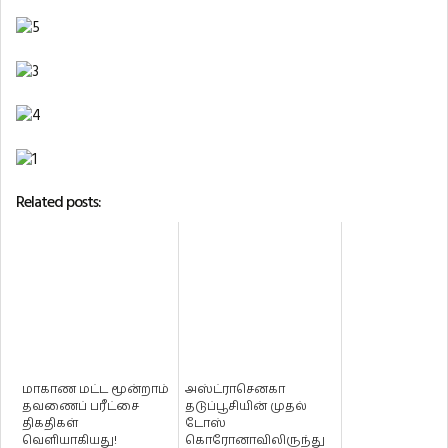
Related posts:
மாகாண மட்ட மூன்றாம்
அஸ்ட்ராசெனகா
தவணைப் பரீட்சை
தடுப்பூசியின் முதல்
திகதிகள்
டோஸ்
வெளியாகியது!
கொரோனாவிலிருந்து