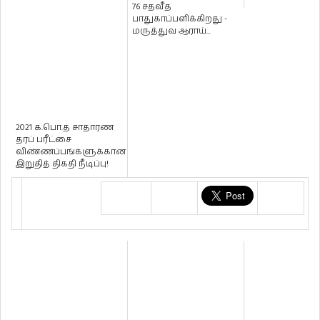
76 சதவீத
பாதுகாப்பளிக்கிறது -
மருத்துவ ஆராய்...
2021 க.பொ.த சாதாரண
தரப் பரீட்சை
விண்ணப்பங்களுக்கான
இறுதித் திகதி நீடிப்பு!