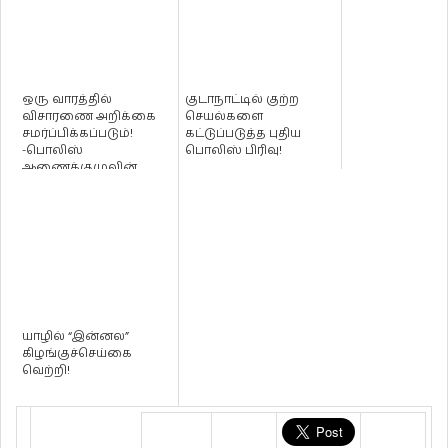
ஒரு வாரத்தில்
குடாநாட்டில் குற்ற
விசாரணை அறிக்கை
செயல்களை
சமர்ப்பிக்கப்படும்!
கட்டுப்படுத்த புதிய
-பொலிஸ்
பொலிஸ் பிரிவு!
ஆணைக்குழுவின்
செயலர்
யாழில் “இன்னல”
கிழங்குச்செய்கை
வெற்றி!