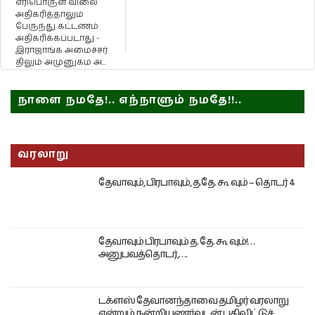
எரிபொருள் விலை
அதிகரித்தாலும்
பேருந்து கட்டணம்
அதிகரிக்கப்படாது -
இராஜாங்க அமைச்சர்
திலும் அமுனுகம அ...
நாளை நமதே!.. எந்நாளும் நமதே!!..
வரலாறு
தேவாவும், பிரபாவும், த.தே. கூ வும் – தொடர் 4
தேவாவும் பிரபாவும் த. தே. கூ வும்!…
அனுபவத்தொடர்,….
டக்ளஸ் தேவானந்தாவை தமிழர் வரலாறு
என்றும் நன்றியுணர்வுடன் பதிவிட்டுச்