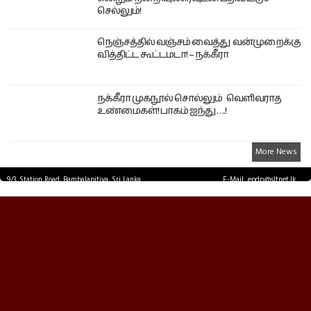
செல்லும்!
நெஞ்சத்தில் வஞ்சம் வைத்து வன்முறைக்கு
வித்திட்ட கூட்டமடா! – நக்கீரா
நக்கீரா முகநூல் சொல்லும் வெளிவராத
உண்மைகள்! பாகம் ஐந்து ….!
More News
9/3, Station Road, Bambalapitiya, Sri Lanka.
E-Mail: epdp@sltnet.lk
Tel: +94 11 2503467 Fax: +94 11 2585255
© EPDPNEWS.COM 2026.