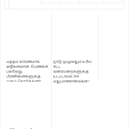
யுத்தம் காரணமாக
நாடு முழுவதும் உரிய
அதிகளவான பெண்கள்
சட்ட
பல்வேறு
வரையறைகளுக்கு
பிரச்சினைகளுக்கு
உட்படாமல் 354
முகம் கொடுத்தனர்
மதுபானசாலைகள் !
:வடமாகாண ஆளுநர்
ரெஜினோல்...