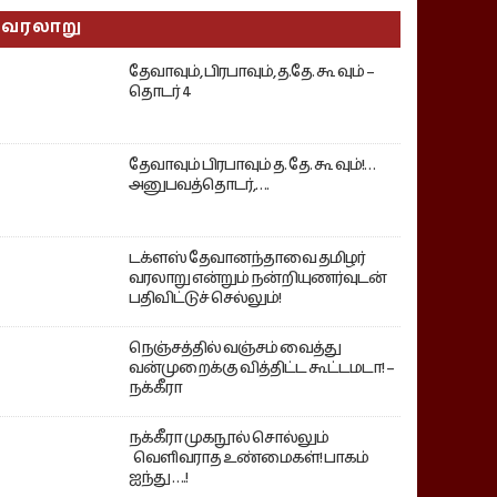
வரலாறு
தேவாவும், பிரபாவும், த.தே. கூ வும் –
தொடர் 4
தேவாவும் பிரபாவும் த. தே. கூ வும்!…
அனுபவத்தொடர்,….
டக்ளஸ் தேவானந்தாவை தமிழர்
வரலாறு என்றும் நன்றியுணர்வுடன்
பதிவிட்டுச் செல்லும்!
நெஞ்சத்தில் வஞ்சம் வைத்து
வன்முறைக்கு வித்திட்ட கூட்டமடா! –
நக்கீரா
நக்கீரா முகநூல் சொல்லும்
வெளிவராத உண்மைகள்! பாகம்
ஐந்து ….!