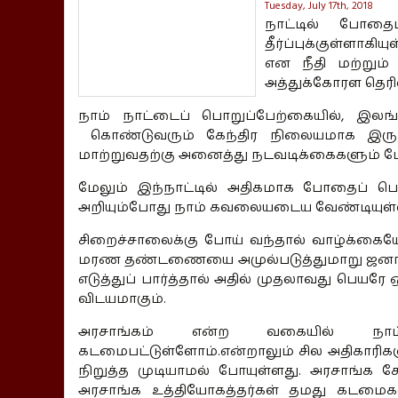
Tuesday, July 17th, 2018
நாட்டில் போத
தீர்ப்புக்குள்ளாக
என நீதி மற்றும்
அத்துக்கோரள தெரிவ
நாம் நாட்டைப் பொறுப்பேற்கையில், இ
கொண்டுவரும் கேந்திர நிலையமாக இருந்
மாற்றுவதற்கு அனைத்து நடவடிக்கைகளும் மேற
மேலும் இந்நாட்டில் அதிகமாக போதைப் 
அறியும்போது நாம் கவலையடைய வேண்டியுள்
சிறைச்சாலைக்கு போய் வந்தால் வாழ்க்கைய
மரண தண்டணையை அமுல்படுத்துமாறு ஜனாதிபத
எடுத்துப் பார்த்தால் அதில் முதலாவது பெய
விடயமாகும்.
அரசாங்கம் என்ற வகையில் நா
கடமைபட்டுள்ளோம்.என்றாலும் சில அதிகாரி
நிறுத்த முடியாமல் போயுள்ளது. அரசாங்க
அரசாங்க உத்தியோகத்தர்கள் தமது கடமைகள