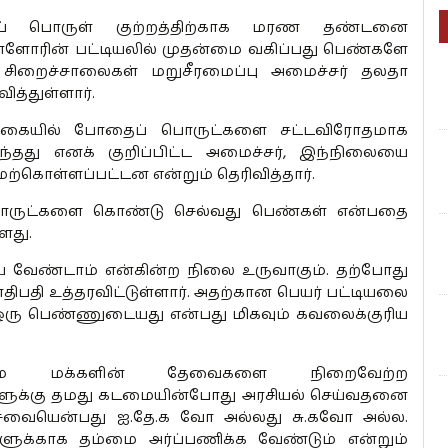
ைப் பொருள் குற்றத்திற்காக மரண தண்டனை
ியுள்ளோரின் பட்டியலில் முதன்மை வகிப்பது பெண்களே
 சிறைச்சாலைகள் மறுசீரமைப்பு அமைச்சர் தலதா
ித்துள்ளார்.
லங்கையில் போதைப் பொருட்களை சட்டவிரோதமாக
தது எனக் குறிப்பிட்ட அமைச்சர், இந்நிலையை
்கொள்ளப்பட்டன என்றும் தெரிவித்தார்.
பொருட்களை கொண்டு செல்வது பெண்கள் என்பதை
ளது.
ே வேண்டாம் என்கின்ற நிலை உருவாகும். தற்போது
ி உத்தரவிட்டுள்ளார். அதற்கான பெயர் பட்டியலை
ரே ஒரு பெண்ணுடையது என்பது மிகவும் கவலைக்குரிய
ம் மக்களின் தேவைகளை நிறைவேற்ற
களுக்கு தமது கடமையின்போது அரசியல் செய்வதனை
 சேவையென்பது ஐ.தே.க வோ அல்லது சு.கவோ அல்ல.
ுக்காக தம்மை அர்ப்பணிக்க வேண்டும் என்றும்