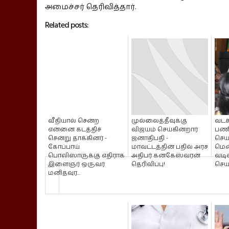
அமைச்சர் தெரிவித்தார்.
Related posts:
வீதியால் சென்ற
முல்லைத்தீவுக்கு
வடக
என்னை கடத்திச்
விஜயம் செய்கின்றார்
பணிப
சென்று தாக்கினர் -
ஜனாதிபதி -
செய
கோப்பாய்
மாவட்டத்தின் பதில் அரச
மென
பொலிஸாருக்கு எதிராக
அதிபர் கனகேஸ்வரன்
வடி
இளைஞர் ஒருவர்
தெரிவிப்பு!
செயற
மனிதவுர...