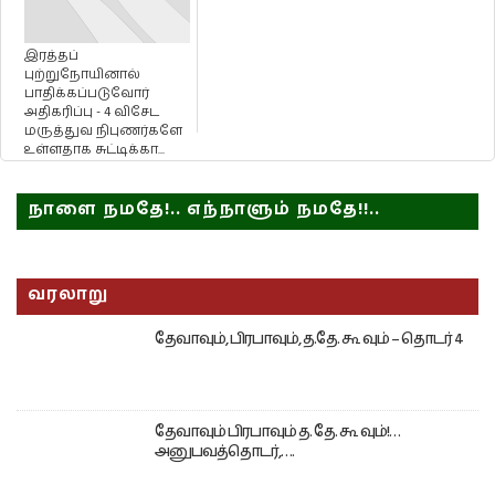
இரத்தப்
புற்றுநோயினால்
பாதிக்கப்படுவோர்
அதிகரிப்பு - 4 விசேட
மருத்துவ நிபுணர்களே
உள்ளதாக சுட்டிக்கா...
நாளை நமதே!.. எந்நாளும் நமதே!!..
வரலாறு
தேவாவும், பிரபாவும், த.தே. கூ வும் – தொடர் 4
தேவாவும் பிரபாவும் த. தே. கூ வும்!…
அனுபவத்தொடர்,….