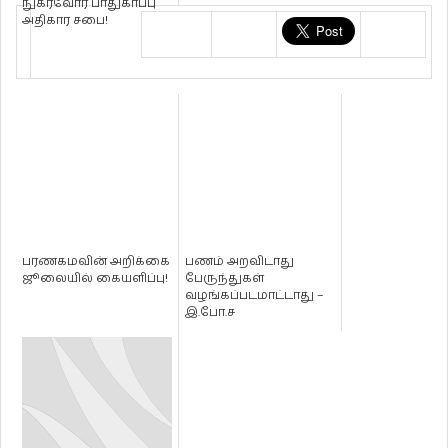
நுகர்வோர் பாதுகாப்பு
அதிகார சபை!
பரணகமவின் அறிக்கை
பணம் அறவிடாது
ஜூலையில் கையளிப்பு!
பேருந்துகள்
வழங்கப்படமாட்டாது –
இ.போ.ச