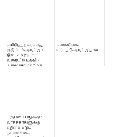
உயிரிழந்தவர்களது
புகையிலை
குடும்பங்களுக்கு 10
உற்பத்திகளுக்கு தடை!
இலட்சம் ரூபா
வரையில் உதவி -
அமைச்சர் மஹிந்த
அமரவீர தெரிவிப்பு!
பருப்பை பதுக்கும்
வர்த்தகர்களுக்கு
எதிராக கடும்
நடவடிக்கை -