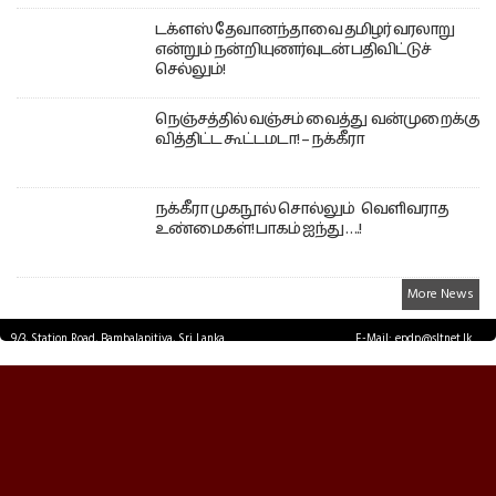
டக்ளஸ் தேவானந்தாவை தமிழர் வரலாறு
என்றும் நன்றியுணர்வுடன் பதிவிட்டுச்
செல்லும்!
நெஞ்சத்தில் வஞ்சம் வைத்து வன்முறைக்கு
வித்திட்ட கூட்டமடா! – நக்கீரா
நக்கீரா முகநூல் சொல்லும் வெளிவராத
உண்மைகள்! பாகம் ஐந்து ….!
More News
9/3, Station Road, Bambalapitiya, Sri Lanka.
E-Mail: epdp@sltnet.lk
Tel: +94 11 2503467 Fax: +94 11 2585255
© EPDPNEWS.COM 2026.