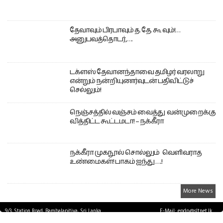
தேவாவும் பிரபாவும் த. தே. கூ வும்!…
அனுபவத்தொடர்,….
டக்ளஸ் தேவானந்தாவை தமிழர் வரலாறு
என்றும் நன்றியுணர்வுடன் பதிவிட்டுச்
செல்லும்!
நெஞ்சத்தில் வஞ்சம் வைத்து வன்முறைக்கு
வித்திட்ட கூட்டமடா! – நக்கீரா
நக்கீரா முகநூல் சொல்லும் வெளிவராத
உண்மைகள்! பாகம் ஐந்து ….!
More News
9/3, Station Road, Bambalapitiya, Sri Lanka.
E-Mail: epdp@sltnet.lk
Tel: +94 11 2503467 Fax: +94 11 2585255
© EPDPNEWS.COM 2026.