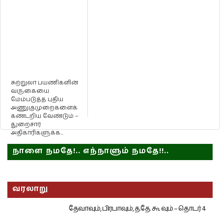
சுற்றுலா பயணிகளின்
வருகையை
மேம்படுத்த புதிய
அணுகுமுறைகளைக்
கண்டறிய வேண்டும் –
துறைசார்
அதிகாரிகளுக்க...
நாளை நமதே!.. எந்நாளும் நமதே!!..
வரலாறு
தேவாவும், பிரபாவும், த.தே. கூ வும் – தொடர் 4