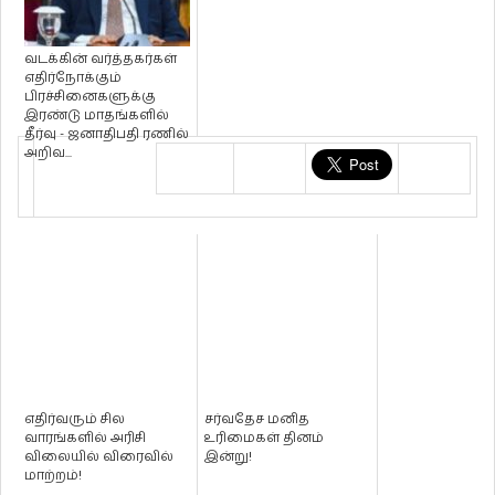
வடக்கின் வர்த்தகர்கள்
எதிர்நோக்கும்
பிரச்சினைகளுக்கு
இரண்டு மாதங்களில்
தீர்வு - ஜனாதிபதி ரணில்
அறிவ...
எதிர்வரும் சில
சர்வதேச மனித
வாரங்களில் அரிசி
உரிமைகள் தினம்
விலையில் விரைவில்
இன்று!
மாற்றம்!