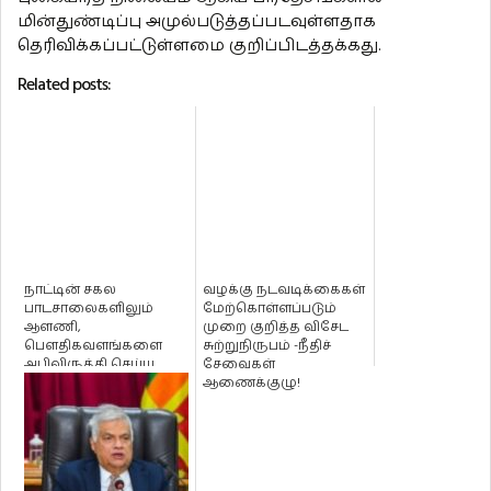
மின்துண்டிப்பு அமுல்படுத்தப்படவுள்ளதாக
தெரிவிக்கப்பட்டுள்ளமை குறிப்பிடத்தக்கது.
Related posts:
நாட்டின் சகல
வழக்கு நடவடிக்கைகள்
பாடசாலைகளிலும்
மேற்கொள்ளப்படும்
ஆளணி,
முறை குறித்த விசேட
பௌதிகவளங்களை
சுற்றுநிருபம் -நீதிச்
அபிவிருத்தி செய்ய
சேவைகள்
நடவடிக்கை – பிரதமர்!
ஆணைக்குழு!