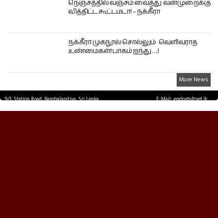
நெஞ்சத்தில் வஞ்சம் வைத்து வன்முறைக்கு
வித்திட்ட கூட்டமடா! – நக்கீரா
நக்கீரா முகநூல் சொல்லும் வெளிவராத
உண்மைகள்! பாகம் ஐந்து ….!
More News
9/3, Station Road, Bambalapitiya, Sri Lanka.
E-Mail: epdp@sltnet.lk
Tel: +94 11 2503467 Fax: +94 11 2585255
© EPDPNEWS.COM 2026.