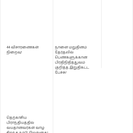
44 விசாரணைகள்
நாளை மறுதினம்
நிறைவு!
தேர்தலில்
பெண்களுக்கான
பிரதிநிதித்துவம்
குறித்த இறுதிகட்ட
பேச்சு!
தெற்காசிய
பிராந்தியத்தில்
வயதானவர்கள் வாழ
சிறந்த நாடு இலங்கை!