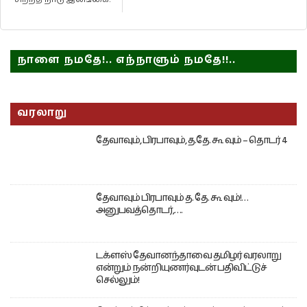
நாளை நமதே!.. எந்நாளும் நமதே!!..
வரலாறு
தேவாவும், பிரபாவும், த.தே. கூ வும் – தொடர் 4
தேவாவும் பிரபாவும் த. தே. கூ வும்!…
அனுபவத்தொடர்,….
டக்ளஸ் தேவானந்தாவை தமிழர் வரலாறு
என்றும் நன்றியுணர்வுடன் பதிவிட்டுச்
செல்லும்!