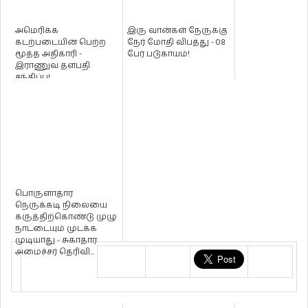
அமெரிக்க
இரு வான்கள் நேருக்கு
கடற்படையின் பெற்ற
நேர் மோதி விபத்து - 08
மூத்த அதிகாரி -
பேர் படுகாயம்!
இராணுவ தளபதி
சந்திப்பு!
பொருளாதார
நெருக்கடி நிலையை
கருத்திற்கொண்டு முழு
நாட்டையும் முடக்க
முடியாது - சுகாதார
அமைச்சர் தெரிவி...