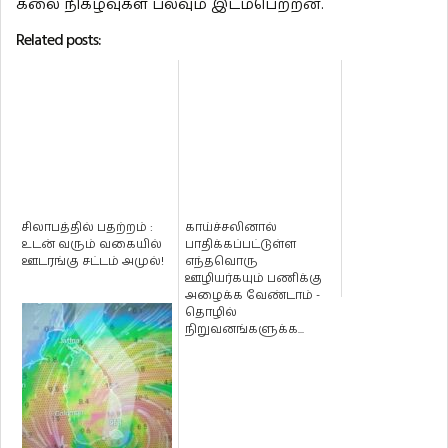
கலை நிகழ்வுகள் பலவும் இடம்பெற்றன.
Related posts:
சிலாபத்தில் பதற்றம் :
காய்ச்சலினால்
உடன் வரும் வகையில்
பாதிக்கப்பட்டுள்ள
ஊடரங்கு சட்டம் அமுல்!
எந்தவொரு
ஊழியர்கயும் பணிக்கு
அழைக்க வேண்டாம் -
தொழில்
நிறுவனங்களுக்க...