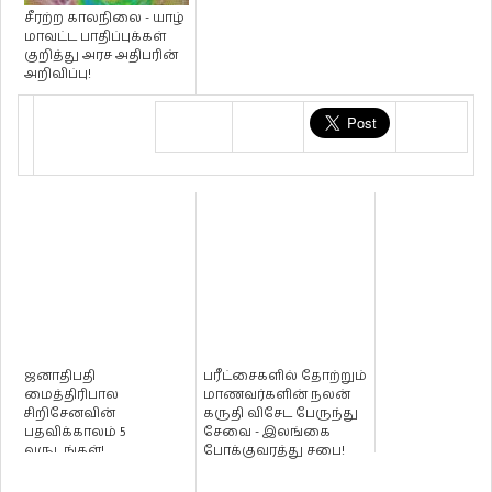
சீரற்ற காலநிலை - யாழ்
மாவட்ட பாதிப்புக்கள்
குறித்து அரச அதிபரின்
அறிவிப்பு!
ஜனாதிபதி
பரீட்சைகளில் தோற்றும்
மைத்திரிபால
மாணவர்களின் நலன்
சிறிசேனவின்
கருதி விசேட பேருந்து
பதவிக்காலம் 5
சேவை - இலங்கை
வருடங்கள்!
போக்குவரத்து சபை!