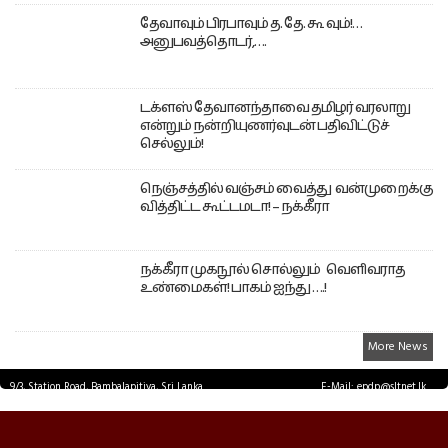
தேவாவும் பிரபாவும் த. தே. கூ வும்!…
அனுபவத்தொடர்,….
டக்ளஸ் தேவானந்தாவை தமிழர் வரலாறு
என்றும் நன்றியுணர்வுடன் பதிவிட்டுச்
செல்லும்!
நெஞ்சத்தில் வஞ்சம் வைத்து வன்முறைக்கு
வித்திட்ட கூட்டமடா! – நக்கீரா
நக்கீரா முகநூல் சொல்லும் வெளிவராத
உண்மைகள்! பாகம் ஐந்து ….!
More News
9/3, Station Road, Bambalapitiya, Sri Lanka.
E-Mail: epdp@sltnet.lk
Tel: +94 11 2503467 Fax: +94 11 2585255
© EPDPNEWS.COM 2026.