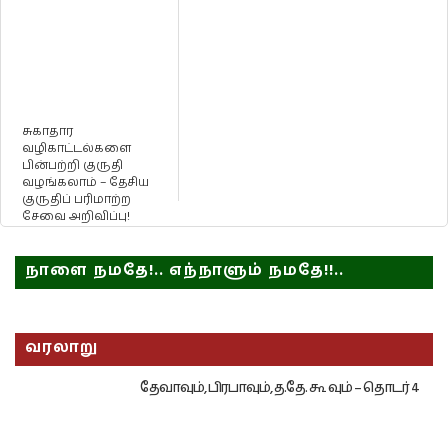
சுகாதார
வழிகாட்டல்களை
பின்பற்றி குருதி
வழங்கலாம் – தேசிய
குருதிப் பரிமாற்ற
சேவை அறிவிப்பு!
நாளை நமதே!.. எந்நாளும் நமதே!!..
வரலாறு
தேவாவும், பிரபாவும், த.தே. கூ வும் – தொடர் 4